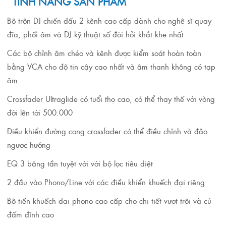
TÍNH NĂNG SẢN PHẨM
Bộ trộn DJ chiến đấu 2 kênh cao cấp dành cho nghệ sĩ quay
đĩa, phối âm và DJ kỹ thuật số đòi hỏi khắt khe nhất
Các bộ chỉnh âm chéo và kênh được kiểm soát hoàn toàn
bằng VCA cho độ tin cậy cao nhất và âm thanh không có tạp
âm
Crossfader Ultraglide có tuổi thọ cao, có thể thay thế với vòng
đời lên tới 500.000
Điều khiển đường cong crossfader có thể điều chỉnh và đảo
ngược hướng
EQ 3 băng tần tuyệt vời với bộ lọc tiêu diệt
2 đầu vào Phono/Line với các điều khiển khuếch đại riêng
Bộ tiền khuếch đại phono cao cấp cho chi tiết vượt trội và cú
đấm đỉnh cao