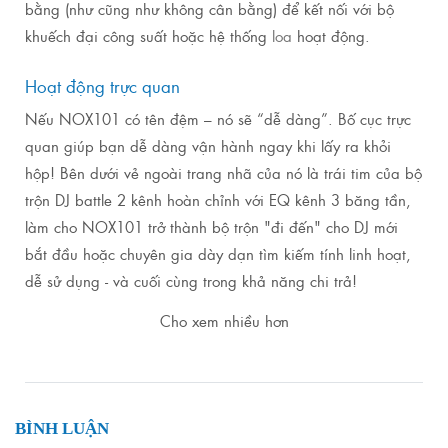
bằng (như cũng như không cân bằng) để kết nối với bộ
khuếch đại công suất hoặc hệ thống
loa
hoạt động.
Hoạt động trực quan
Nếu NOX101 có tên đệm – nó sẽ “dễ dàng”.
Bố cục trực
quan giúp bạn dễ dàng vận hành ngay khi lấy ra khỏi
hộp!
Bên dưới vẻ ngoài trang nhã của nó là trái tim của bộ
trộn DJ battle 2 kênh hoàn chỉnh với EQ kênh 3 băng tần,
làm cho NOX101 trở thành bộ trộn "đi đến" cho DJ mới
bắt đầu hoặc chuyên gia dày dạn tìm kiếm tính linh hoạt,
dễ sử dụng - và cuối cùng trong khả năng chi trả!
Cho xem nhiều hơn
BÌNH LUẬN