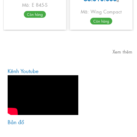
Mã: E 845-S
Mã: Wing Compact
Còn hàng
Còn hàng
Xem thêm
Kênh Youtube
Bản đồ