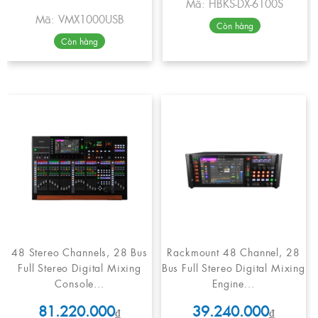
Mã: HBKS-DX-6100S
Mã: VMX1000USB
Còn hàng
Còn hàng
48 Stereo Channels, 28 Bus
Rackmount 48 Channel, 28
Full Stereo Digital Mixing
Bus Full Stereo Digital Mixing
Console...
Engine...
81.220.000
39.240.000
₫
₫