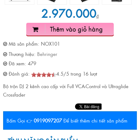
2.970.000
₫
Thêm vào giỏ hàng
Mã sản phẩm:
NOX101
Thương hiệu:
Behringer
Đã xem:
479
Đánh giá:
4.5
/
5
trong
16
lượt
Bộ trộn DJ 2 kênh cao cấp với Full VCA-Control và Ultraglide
Crossfader
Bấm Gọi 👉
0919097207
Để biết thêm chi tiết sản phẩm