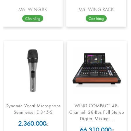
Mã: WING-BK
Mã: WING RACK
Còn hàng
Còn hàng
Dynamic Vocal Microphone
WING COMPACT 48-
Sennheiser E 845-S
Channel, 28-Bus Full Stereo
Digital Mixing...
2.360.000
₫
66.310.000
₫