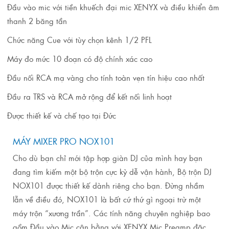
Đầu vào mic với tiền khuếch đại mic XENYX và điều khiển âm
thanh 2 băng tần
Chức năng Cue với tùy chọn kênh 1/2 PFL
Máy đo mức 10 đoạn có độ chính xác cao
Đầu nối RCA mạ vàng cho tính toàn vẹn tín hiệu cao nhất
Đầu ra TRS và RCA mở rộng để kết nối linh hoạt
Được thiết kế và chế tạo tại Đức
MÁY MIXER PRO NOX101
Cho dù bạn chỉ mới tập hợp giàn DJ của mình hay bạn
đang tìm kiếm một bộ trộn cực kỳ dễ vận hành, Bộ trộn DJ
NOX101 được thiết kế dành riêng cho bạn.
Đừng nhầm
lẫn về điều đó, NOX101 là bất cứ thứ gì ngoại trừ một
máy trộn “xương trần”.
Các tính năng chuyên nghiệp bao
gồm Đầu vào Mic cân bằng với XENYX Mic Preamp đặc