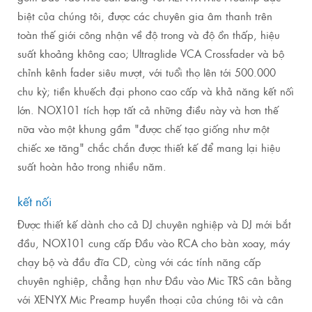
biệt của chúng tôi, được các chuyên gia âm thanh trên
toàn thế giới công nhận về độ trong và độ ồn thấp, hiệu
suất khoảng không cao;
Ultraglide VCA Crossfader và bộ
chỉnh kênh fader siêu mượt, với tuổi thọ lên tới 500.000
chu kỳ;
tiền khuếch đại phono cao cấp và khả năng kết nối
lớn.
NOX101 tích hợp tất cả những điều này và hơn thế
nữa vào một khung gầm "được chế tạo giống như một
chiếc xe tăng" chắc chắn được thiết kế để mang lại hiệu
suất hoàn hảo trong nhiều năm.
kết nối
Được thiết kế dành cho cả DJ chuyên nghiệp và DJ mới bắt
đầu, NOX101 cung cấp Đầu vào RCA cho bàn xoay, máy
chạy bộ và đầu đĩa CD, cùng với các tính năng cấp
chuyên nghiệp, chẳng hạn như Đầu vào Mic TRS cân bằng
với XENYX Mic Preamp huyền thoại của chúng tôi và cân