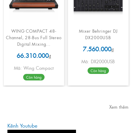
WING COMPACT 48-
Mixer Behringer DJ
Channel, 28-Bus Full Stereo
DX2000USB
Digital Mixing...
7.560.000
₫
66.310.000
₫
Mã: DX2000USB
Mã: Wing Compact
Còn hàng
Còn hàng
Xem thêm
Kênh Youtube