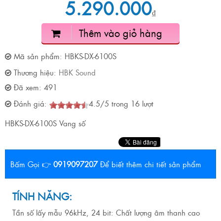
5.290.000
₫
Thêm vào giỏ hàng
Mã sản phẩm:
HBKS-DX-6100S
Thương hiệu:
HBK Sound
Đã xem:
491
Đánh giá:
4.5
/
5
trong
16
lượt
HBKS-DX-6100S Vang số
Bấm Gọi 👉
0919097207
Để biết thêm chi tiết sản phẩm
TÍNH NĂNG:
Tần số lấy mẫu 96kHz, 24 bit: Chất lượng âm thanh cao