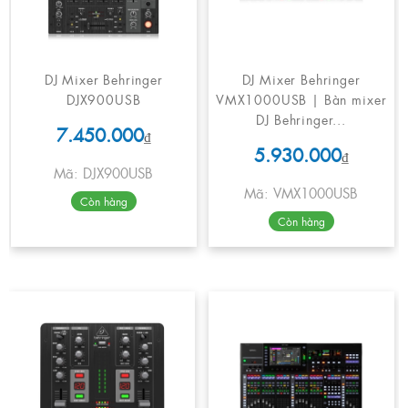
DJ Mixer Behringer
DJ Mixer Behringer
DJX900USB
VMX1000USB | Bàn mixer
DJ Behringer...
7.450.000
₫
5.930.000
₫
Mã: DJX900USB
Mã: VMX1000USB
Còn hàng
Còn hàng