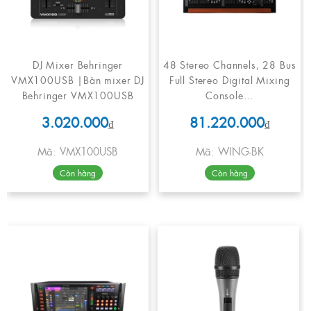
DJ Mixer Behringer
48 Stereo Channels, 28 Bus
VMX100USB |Bàn mixer DJ
Full Stereo Digital Mixing
Behringer VMX100USB
Console...
3.020.000
81.220.000
₫
₫
Mã: VMX100USB
Mã: WING-BK
Còn hàng
Còn hàng