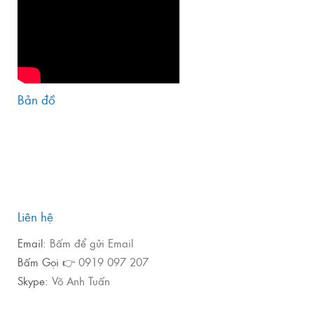
Bản đồ
Liên hệ
Email:
Bấm để gửi Email
Bấm Gọi 👉
0919 097 207
Skype:
Võ Anh Tuấn