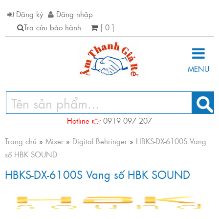
Đăng ký
Đăng nhập
Tra cứu bảo hành
[ 0 ]
MENU
Hotline 👉
0919 097 207
Trang chủ
»
Mixer
»
Digital Behringer
»
HBKS-DX-6100S Vang
số HBK SOUND
HBKS-DX-6100S Vang số HBK SOUND