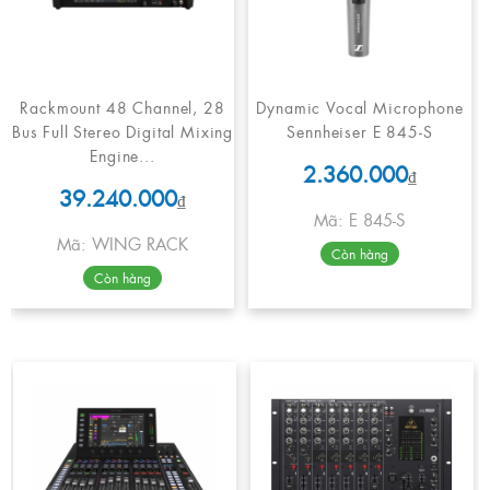
Rackmount 48 Channel, 28
Dynamic Vocal Microphone
Bus Full Stereo Digital Mixing
Sennheiser E 845-S
Engine...
2.360.000
₫
39.240.000
₫
Mã: E 845-S
Mã: WING RACK
Còn hàng
Còn hàng