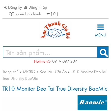
Đăng ký
Đăng nhập
Tra cứu bảo hành
[ 0 ]
MENU
Hotline 👉
0919 097 207
Trang chủ
»
MICRO
»
Đeo Tai - Cài Áo
»
TR10 Monitor Đeo Tai
True Diversity BaoMic
TR10 Monitor Đeo Tai True Diversity BaoMic