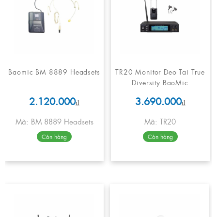
Baomic BM 8889 Headsets
TR20 Monitor Đeo Tai True
Diversity BaoMic
2.120.000
3.690.000
₫
₫
Mã: BM 8889 Headsets
Mã: TR20
Còn hàng
Còn hàng