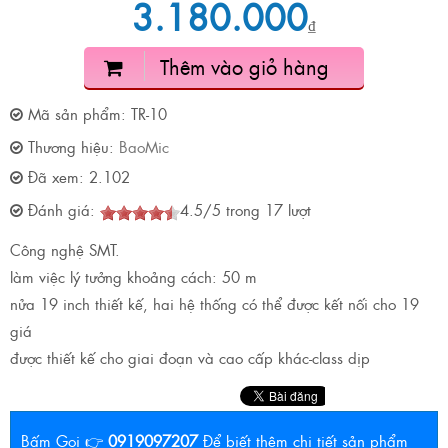
3.180.000
₫
Thêm vào giỏ hàng
Mã sản phẩm:
TR-10
Thương hiệu:
BaoMic
Đã xem:
2.102
Đánh giá:
4.5
/
5
trong
17
lượt
Công nghệ SMT.
làm việc lý tưởng khoảng cách: 50 m
nửa 19 inch thiết kế, hai hệ thống có thể được kết nối cho 19
giá
được thiết kế cho giai đoạn và cao cấp khác-class dịp
Bấm Gọi 👉
0919097207
Để biết thêm chi tiết sản phẩm