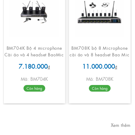
BM704K Bộ 4 microphone
BM708K bộ 8 Microphone
Cài áo và 4 headset BaoMic
cài áo và 8 headset Bao Mic
7.180.000
11.000.000
₫
₫
Mã: BM704K
Mã: BM708K
Còn hàng
Còn hàng
Xem thêm