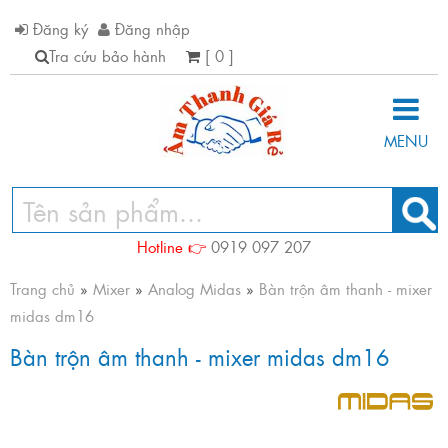
Đăng ký
Đăng nhập
Tra cứu bảo hành
[ 0 ]
MENU
Hotline 👉
0919 097 207
Trang chủ
»
Mixer
»
Analog Midas
»
Bàn trộn âm thanh - mixer
midas dm16
Bàn trộn âm thanh - mixer midas dm16