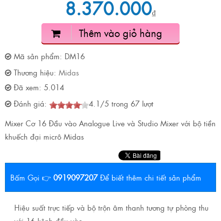
8.370.000
₫
Thêm vào giỏ hàng
Mã sản phẩm:
DM16
Thương hiệu:
Midas
Đã xem:
5.014
Đánh giá:
4.1
/
5
trong
67
lượt
Mixer Cơ 16 Đầu vào Analogue Live và Studio Mixer với bộ tiền
khuếch đại micrô Midas
Bấm Gọi 👉
0919097207
Để biết thêm chi tiết sản phẩm
Hiệu suất trực tiếp và bộ trộn âm thanh tương tự phòng thu
với 16 kênh đầu vào