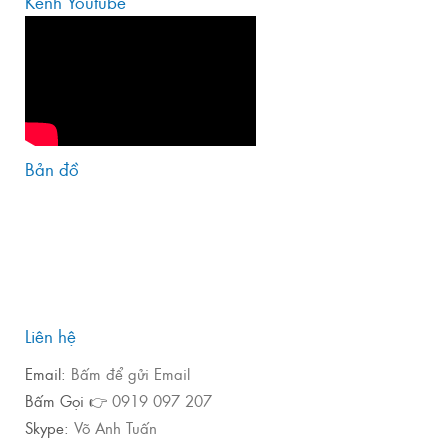
Kênh Youtube
Bản đồ
Liên hệ
Email:
Bấm để gửi Email
Bấm Gọi 👉
0919 097 207
Skype:
Võ Anh Tuấn