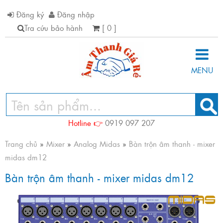
Đăng ký
Đăng nhập
Tra cứu bảo hành
[ 0 ]
MENU
Hotline 👉
0919 097 207
Trang chủ
»
Mixer
»
Analog Midas
»
Bàn trộn âm thanh - mixer
midas dm12
Bàn trộn âm thanh - mixer midas dm12