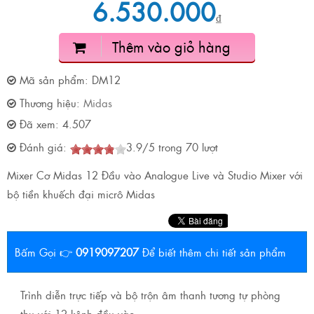
6.530.000
₫
Thêm vào giỏ hàng
Mã sản phẩm:
DM12
Thương hiệu:
Midas
Đã xem:
4.507
Đánh giá:
3.9
/
5
trong
70
lượt
Mixer Cơ Midas 12 Đầu vào Analogue Live và Studio Mixer với
bộ tiền khuếch đại micrô Midas
Bấm Gọi 👉
0919097207
Để biết thêm chi tiết sản phẩm
Trình diễn trực tiếp và bộ trộn âm thanh tương tự phòng
thu với 12 kênh đầu vào