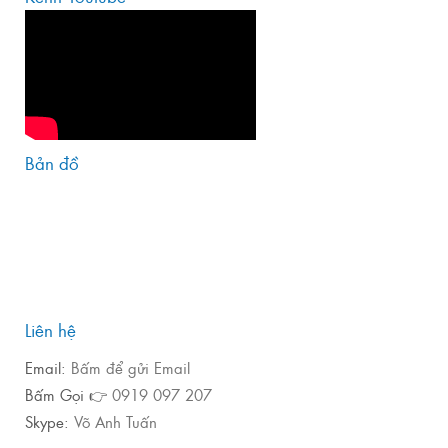
Bản đồ
Liên hệ
Email:
Bấm để gửi Email
Bấm Gọi 👉
0919 097 207
Skype:
Võ Anh Tuấn