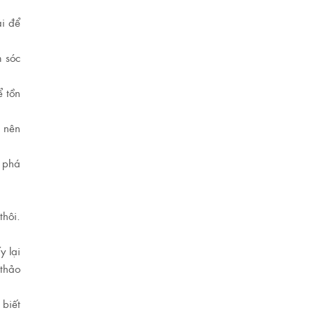
ải để
m sóc
ể tồn
n nên
n phá
thôi.
y lại
 thảo
 biết