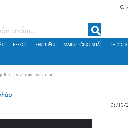
T
IỆU
EFFECT
PHỤ KIỆN
MAIN CÔNG SUẤT
THƯƠNG
ng thư, xin về đọc tham khảo
 khảo
05/10/