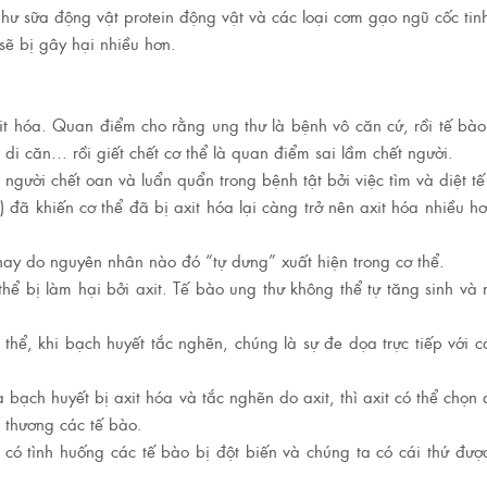
ư sữa động vật protein động vật và các loại cơm gạo ngũ cốc tin
sẽ bị gây hại nhiều hơn.
axit hóa. Quan điểm cho rằng ung thư là bệnh vô căn cứ, rồi tế bà
 di căn… rồi giết chết cơ thể là quan điểm sai lầm chết người.
 người chết oan và luẩn quẩn trong bệnh tật bởi việc tìm và diệt t
 đã khiến cơ thể đã bị axit hóa lại càng trở nên axit hóa nhiều h
hay do nguyên nhân nào đó “tự dưng” xuất hiện trong cơ thể.
thể bị làm hại bởi axit. Tế bào ung thư không thể tự tăng sinh và
 thể, khi bạch huyết tắc nghẽn, chúng là sự đe dọa trực tiếp với c
là bạch huyết bị axit hóa và tắc nghẽn do axit, thì axit có thể chọn
 thương các tế bào.
 có tình huống các tế bào bị đột biến và chúng ta có cái thứ đượ