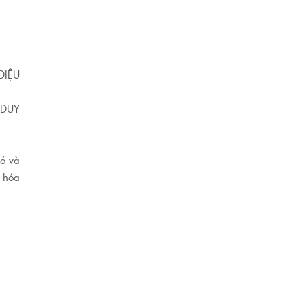
DIỆU
DUY
nó và
o hóa