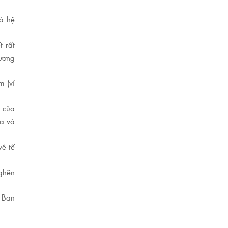
là hệ
 rất
ương
m (ví
g của
ra và
vệ tế
nghẽn
. Bạn