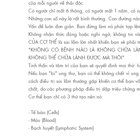
của mỗi người về thải độc.
Có người chỉ mất 6 tháng, có người mất 1 năm, có 
Những con số này là rất bình thường. Con đường nào 
Vấn đề luôn đơn giản. Bạn đừng làm nó phức tạp lên 
Không nhận thức đúng hoặc nghi ngờ, không ti
CỦA CƠ THỂ là sai lầm lớn nhất khiến bạn sẽ phải t
"KHÔNG CÓ BỆNH NÀO LÀ KHÔNG CHỮA LÀ
KHÔNG THỂ CHỮA LÀNH ĐƯỢC MÀ THÔI".
Tinh thần và tâm trí của bạn sẽ quyết định mọi thứ: 
Nếu bạn "bị" ung thư, bạn có thể không chết vì ung 
cách điều trị sai lầm thường gặp khiến cơ thể bạn 
chất, do các phương pháp điều trị dập triệu chứng m
Cơ thể bạn chỉ có 3 thứ tạo nên nó:
- Tế bào (Cells)
- Máu (Blood)
- Bạch huyết (Lymphatic System)