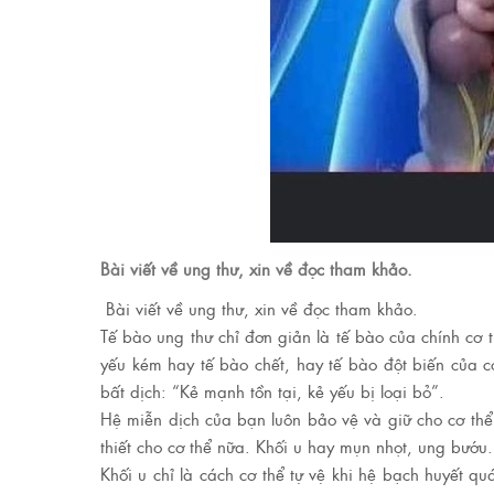
Bài viết về ung thư, xin về đọc tham khảo.
Bài viết về ung thư, xin về đọc tham khảo.
Tế bào ung thư chỉ đơn giản là tế bào của chính cơ 
yếu kém hay tế bào chết, hay tế bào đột biến của c
bất dịch: “Kẻ mạnh tồn tại, kẻ yếu bị loại bỏ”.
Hệ miễn dịch của bạn luôn bảo vệ và giữ cho cơ thể
thiết cho cơ thể nữa. Khối u hay mụn nhọt, ung bướu.
Khối u chỉ là cách cơ thể tự vệ khi hệ bạch huyết quá