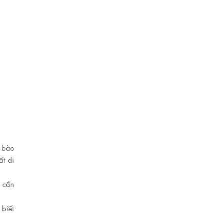
ế bào
ất di
n cần
 biết