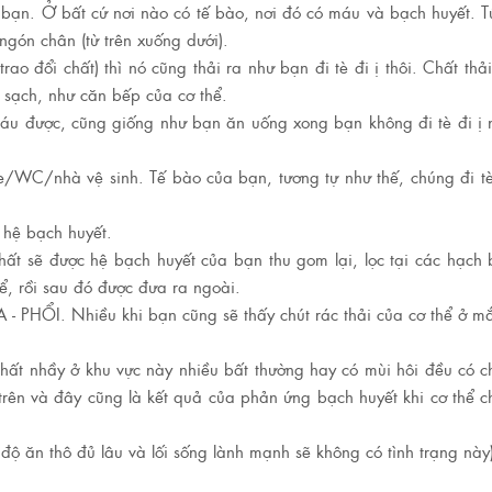
 bạn. Ở bất cứ nơi nào có tế bào, nơi đó có máu và bạch huyết. T
ngón chân (từ trên xuống dưới).
o đổi chất) thì nó cũng thải ra như bạn đi tè đi ị thôi. Chất thả
 sạch, như căn bếp của cơ thể.
áu được, cũng giống như bạn ăn uống xong bạn không đi tè đi ị
ette/WC/nhà vệ sinh. Tế bào của bạn, tương tự như thế, chúng đi tè
 hệ bạch huyết.
chất sẽ được hệ bạch huyết của bạn thu gom lại, lọc tại các hạch
hể, rồi sau đó được đưa ra ngoài.
A - PHỔI. Nhiều khi bạn cũng sẽ thấy chút rác thải của cơ thể ở mắ
hất nhầy ở khu vực này nhiều bất thường hay có mùi hôi đều có 
ể trên và đây cũng là kết quả của phản ứng bạch huyết khi cơ thể 
độ ăn thô đủ lâu và lối sống lành mạnh sẽ không có tình trạng này