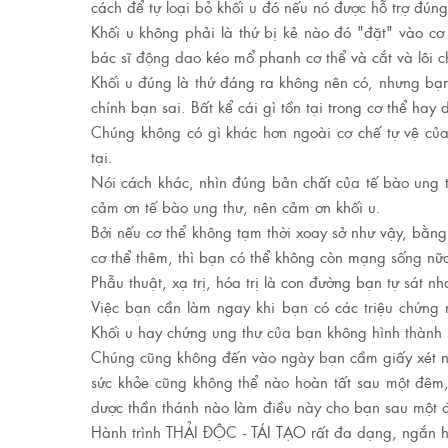
cách để tự loại bỏ khối u đó nếu nó được hỗ trợ đúng
Khối u không phải là thứ bị kẻ nào đó "đặt" vào cơ
bác sĩ động dao kéo mổ phanh cơ thể và cắt và lôi c
Khối u đúng là thứ đáng ra không nên có, nhưng bạn
chính bạn sai. Bất kể cái gì tồn tại trong cơ thể hay 
Chúng không có gì khác hơn ngoài cơ chế tự vệ của 
tại.
Nói cách khác, nhìn đúng bản chất của tế bào ung t
cảm ơn tế bào ung thư, nên cảm ơn khối u.
Bởi nếu cơ thể không tạm thời xoay sở như vậy, bằn
cơ thể thêm, thì bạn có thể không còn mạng sống nữ
Phẫu thuật, xạ trị, hóa trị là con đường bạn tự sát 
Việc bạn cần làm ngay khi bạn có các triệu chứng n
Khối u hay chứng ung thư của bạn không hình thành
Chúng cũng không đến vào ngày bạn cầm giấy xét ngh
sức khỏe cũng không thể nào hoàn tất sau một đêm, 
dược thần thánh nào làm điều này cho bạn sau một 
Hành trình THẢI ĐỘC - TÁI TẠO rất đa dạng, ngắn hay 