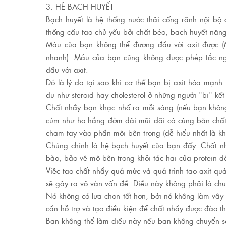
3. HỆ BẠCH HUYẾT
Bạch huyết là hệ thống nước thải cống rãnh nội bộ 
thống cấu tạo chủ yếu bởi chất béo, bạch huyết nặ
Máu của bạn không thể đương đầu với axit được (M
nhanh). Máu của bạn cũng không được phép tắc ng
đầu với axit.
Đó là lý do tại sao khi cơ thể bạn bị axit hóa mạnh 
dụ như steroid hay cholesterol ở những người "bị" kết
Chất nhầy bạn khạc nhổ ra mỗi sáng (nếu bạn không 
cúm như ho hắng đờm dãi mũi dãi có cùng bản chất 
chạm tay vào phần môi bên trong (dễ hiểu nhất là kh
Chúng chính là hệ bạch huyết của bạn đấy. Chất nh
bào, bảo vệ mô bên trong khỏi tác hại của protein độ
Việc tạo chất nhầy quá mức và quá trình tạo axit q
sẽ gây ra vô vàn vấn đề. Điều này không phải là ch
Nó không có lựa chọn tốt hơn, bởi nó không làm vậy
cần hỗ trợ và tạo điều kiện để chất nhầy được đào t
Bạn không thể làm điều này nếu bạn không chuyển sa