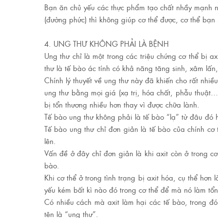
Bạn ăn chủ yếu các thực phẩm tạo chất nhầy mạnh nh
(đường phức) thì không giúp cơ thể được, cơ thể bạn 
4. UNG THƯ KHÔNG PHẢI LÀ BỆNH
Ung thư chỉ là một trong các triệu chứng cơ thể bị 
thư là tế bào ác tính có khả năng tăng sinh, xâm lấn,
Chính lý thuyết về ung thư này đã khiến cho rất nhiều
ung thư bằng mọi giá (xạ trị, hóa chất, phẫu thuật…)
bị tổn thương nhiều hơn thay vì được chữa lành.
Tế bào ung thư không phải là tế bào “lạ” từ đâu đó 
Tế bào ung thư chỉ đơn giản là tế bào của chính cơ 
lên.
Vấn đề ở đây chỉ đơn giản là khi axit còn ở trong cơ
bào.
Khi cơ thể ở trong tình trạng bị axit hóa, cụ thể hơn 
yếu kém bất kì nào đó trong cơ thể để mà nó làm tổn
Có nhiều cách mà axit làm hại các tế bào, trong đó
tên là “ung thư”.