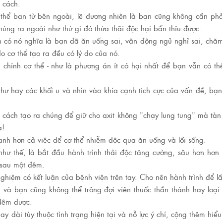
 cách.
 thể bạn từ bên ngoài, lẽ đương nhiên là bạn cũng không cần ph
húng ra ngoài như thứ gì đó thừa thãi độc hại bẩn thỉu được.
 có nó nghĩa là bạn đã ăn uống sai, vận động ngủ nghỉ sai, chă
do cơ thể tạo ra đều có lý do của nó.
chính cơ thể - như là phương án ít có hại nhất để bạn vẫn có th
hư hay các khối u và nhìn vào khía cạnh tích cực của vấn đề, bạ
g cách tạo ra chúng để giữ cho axit không "chạy lung tung" mà tà
a!
nhanh hơn cả việc để cơ thể nhiễm độc qua ăn uống và lối sống.
hư thế, là bắt đầu hành trình thải độc tăng cường, sâu hơn hơn 
 sau một đêm.
iệm có kết luận của bệnh viện trên tay. Cho nên hành trình để lấ
và bạn cũng không thể trông đợi viên thuốc thần thánh hay loại
đêm được.
dài tùy thuộc tình trạng hiện tại và nỗ lực ý chí, cộng thêm hiểu