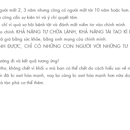
người mất 2, 3 năm nhưng cũng có người mất tới 10 năm hoặc hơn.
cũng cần sự kiên trì và ý chí quyết tâm.
chỉ vì quá sợ hãi bệnh tật và đánh mất niềm tin vào chính mình.
n vào chính KHẢ NĂNG TỰ CHỮA LÀNH, KHẢ NĂNG TÁI TẠO KÌ 
rả giá bằng sức khỏe, bằng sinh mạng của chính mình.
NH ĐƯỢC, CHỈ CÓ NHỮNG CON NGƯỜI VỚI NHỮNG TƯ 
hướng đi và kết quả tương ứng!
thư, không chết vì khối u mà bạn có thể chết do cách hiểu sai về 
vốn đã bị axit hóa mạnh, nay lại càng bị axit hóa mạnh hơn nữa d
à tàn phá cơ thể thêm.