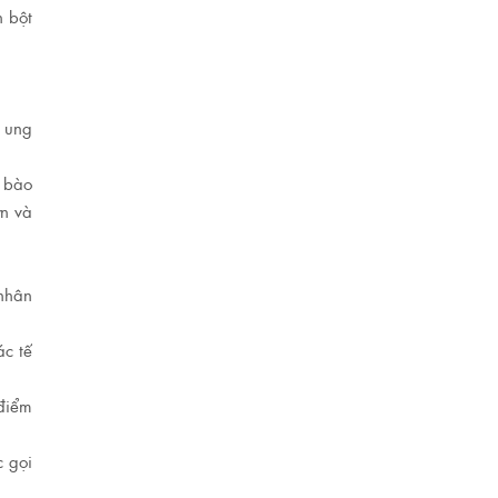
h bột
o ung
ế bào
ơn và
 nhân
ác tế
 điểm
c gọi