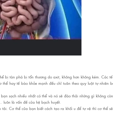
thể bị tàn phá bị tổn thương do axit, không hơn không kém. Các t
ơ thể hay tế bào khỏe mạnh đều chỉ tuân theo quy luật tự nhiên b
 bạn sạch nhiều nhất có thể và nó sẽ đào thải những gì không cò
.. luôn là vấn đề của hệ bạch huyết.
 tải. Cơ thể của bạn biết cách tạo ra khối u để tự vệ thì cơ thể sẽ