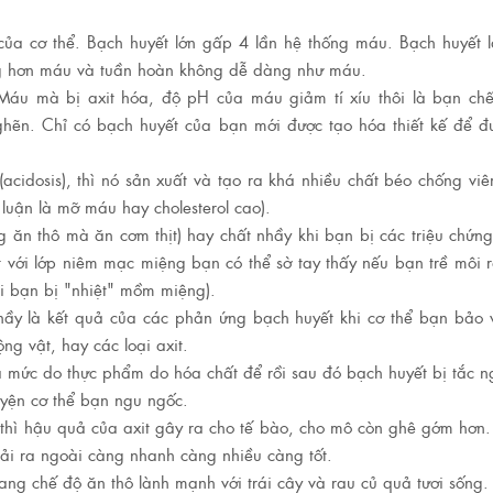
của cơ thể. Bạch huyết lớn gấp 4 lần hệ thống máu. Bạch huyết 
ng hơn máu và tuần hoàn không dễ dàng như máu.
áu mà bị axit hóa, độ pH của máu giảm tí xíu thôi là bạn chết
hẽn. Chỉ có bạch huyết của bạn mới được tạo hóa thiết kế để đ
(acidosis), thì nó sản xuất và tạo ra khá nhiều chất béo chống viê
 luận là mỡ máu hay cholesterol cao).
ăn thô mà ăn cơm thịt) hay chất nhầy khi bạn bị các triệu chứn
với lớp niêm mạc miệng bạn có thể sờ tay thấy nếu bạn trề môi 
i bạn bị "nhiệt" mồm miệng).
ầy là kết quả của các phản ứng bạch huyết khi cơ thể bạn bảo 
ng vật, hay các loại axit.
uá mức do thực phẩm do hóa chất để rồi sau đó bạch huyết bị tắc 
uyện cơ thể bạn ngu ngốc.
 thì hậu quả của axit gây ra cho tế bào, cho mô còn ghê gớm hơn
hải ra ngoài càng nhanh càng nhiều càng tốt.
ng chế độ ăn thô lành mạnh với trái cây và rau củ quả tươi sống.