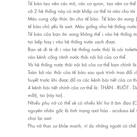
Tế bào tạo nên các mô, các cơ quan, tạo nên cơ thể
cả 2 hệ thống này có mặt khắp cơ thể từ não cho tới 
Máu cung cấp thức ăn cho tế bào. Tế bào ăn xong (tra
tế bào chủ yếu là axit. Máu giống như hệ thống nước
Tế bào của bạn ăn xong không thể ị vào hệ thống m
tại bếp hay ị vào hệ thống nước sạch được.
Bạn sẽ đi tè đi ị vào hệ thống nước thải là cái toil
vào kênh cống rãnh nước thải nội bộ của cơ thể.
Và hệ thống nước thải nội bộ của cơ thể bạn chính là
Toàn bộ rác thải của tế bào sau quá trình trao đổi 
huyết trước khi được đổ ra các kênh bài tiết của cơ t
4 kênh bài tiết chính của cơ thể là: THẬN - RUỘT - D
mắt), tai (ráy tai)...
Nhiều phụ nữ có thể sẽ có nhiều khí hư ở âm đạo (C
nguyên nhân gốc là tình trạng axit hóa - acidosis k
chọi lại axit.
Phụ nữ thực sự khỏe mạnh, ví dụ những người có chế 