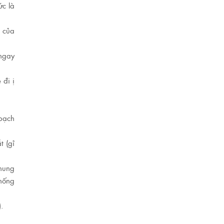
ức là
i của
 ngay
 đi ị
 bạch
t (gỉ
chung
chống
).