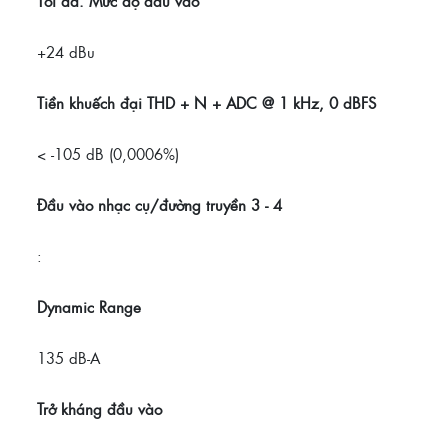
Tối đa.
Mức độ đầu vào
+24 dBu
Tiền khuếch đại THD + N + ADC @ 1 kHz, 0 dBFS
< -105 dB (0,0006%)
Đầu vào nhạc cụ/đường truyền 3 - 4
:
Dynamic Range
135 dB-A
Trở kháng đầu vào