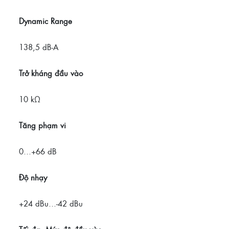
Dynamic Range
138,5 dB-A
Trở kháng đầu vào
10 kΩ
Tăng phạm vi
0…+66 dB
Độ nhạy
+24 dBu…-42 dBu