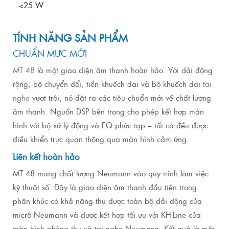
<25 W
TÍNH NĂNG SẢN PHẨM
CHUẨN MỰC MỚI
MT 48
là một giao diện âm thanh hoàn hảo.
Với dải động
rộng, bộ chuyển đổi, tiền khuếch đại và bộ khuếch đại
tai
nghe
vượt trội, nó đặt ra các tiêu chuẩn mới về chất lượng
âm thanh.
Nguồn DSP bên trong cho phép kết hợp màn
hình với bộ xử lý động và EQ phức tạp – tất cả đều được
điều khiển trực quan thông qua màn hình cảm ứng.
Liên kết hoàn hảo
MT 48 mang chất lượng Neumann vào quy trình làm việc
kỹ thuật số.
Đây là giao diện âm thanh đầu tiên trong
phân khúc có khả năng thu được toàn bộ dải động của
micrô Neumann và được kết hợp tối ưu với KH-Line của
màn hình phòng thu và tai nghe Neumann.
Kết quả là một