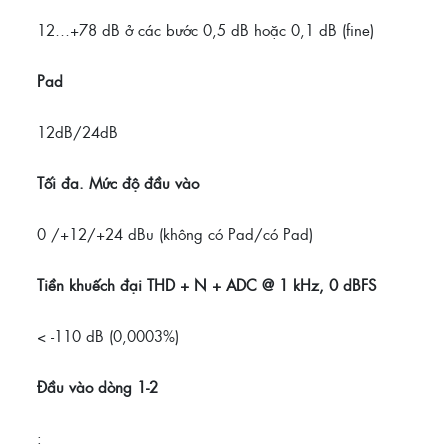
12…+78 dB ở các bước 0,5 dB hoặc 0,1 dB (fine)
Pad
12dB/24dB
Tối đa.
Mức độ đầu vào
0 /+12/+24 dBu (không có Pad/có Pad)
Tiền khuếch đại THD + N + ADC @ 1 kHz, 0 dBFS
< -110 dB (0,0003%)
Đầu vào dòng 1-2
: