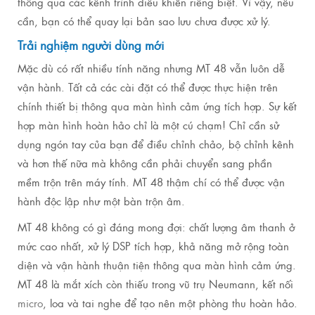
thông qua các kênh trình điều khiển riêng biệt.
Vì vậy, nếu
cần, bạn có thể quay lại bản sao lưu chưa được xử lý.
Trải nghiệm người dùng mới
Mặc dù có rất nhiều tính năng nhưng MT 48 vẫn luôn dễ
vận hành.
Tất cả các cài đặt có thể được thực hiện trên
chính thiết bị thông qua màn hình cảm ứng tích hợp.
Sự kết
hợp màn hình hoàn hảo chỉ là một cú chạm!
Chỉ cần sử
dụng ngón tay của bạn để điều chỉnh chảo, bộ chỉnh kênh
và hơn thế nữa mà không cần phải chuyển sang phần
mềm trộn trên máy tính.
MT 48 thậm chí có thể được vận
hành độc lập như một bàn trộn âm.
MT 48 không có gì đáng mong đợi: chất lượng âm thanh ở
mức cao nhất, xử lý DSP tích hợp, khả năng mở rộng toàn
diện và vận hành thuận tiện thông qua màn hình cảm ứng.
MT 48 là mắt xích còn thiếu trong vũ trụ Neumann, kết nối
micro
, loa và tai nghe để tạo nên một phòng thu hoàn hảo.