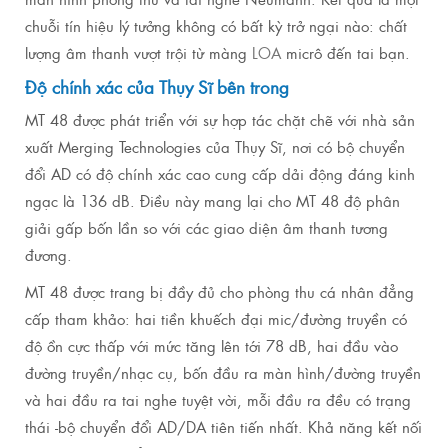
chuỗi tín hiệu lý tưởng không có bất kỳ trở ngại nào: chất
lượng âm thanh vượt trội từ màng
LOA
micrô đến tai bạn.
Độ chính xác của Thụy Sĩ bên trong
MT 48 được phát triển với sự hợp tác chặt chẽ với nhà sản
xuất Merging Technologies của Thụy Sĩ, nơi có bộ chuyển
đổi AD có độ chính xác cao cung cấp dải động đáng kinh
ngạc là 136 dB.
Điều này mang lại cho MT 48 độ phân
giải gấp bốn lần so với các giao diện âm thanh tương
đương.
MT 48 được trang bị đầy đủ cho phòng thu cá nhân đẳng
cấp tham khảo: hai tiền khuếch đại mic/đường truyền có
độ ồn cực thấp với mức tăng lên tới 78 dB, hai đầu vào
đường truyền/nhạc cụ, bốn đầu ra màn hình/đường truyền
và hai đầu ra tai nghe tuyệt vời, mỗi đầu ra đều có trạng
thái -bộ chuyển đổi AD/DA tiên tiến nhất.
Khả năng kết nối