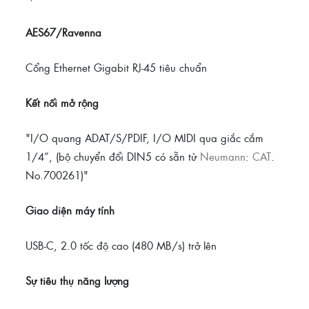
AES67/Ravenna
Cổng Ethernet Gigabit RJ-45 tiêu chuẩn
Kết nối mở rộng
"I/O quang ADAT/S/PDIF, I/O MIDI qua giắc cắm
1/4”, (bộ chuyển đổi DIN5 có sẵn từ
Neumann
:
CAT
.
No.700261)"
Giao diện máy tính
USB-C, 2.0 tốc độ cao (480 MB/s) trở lên
Sự tiêu thụ năng lượng