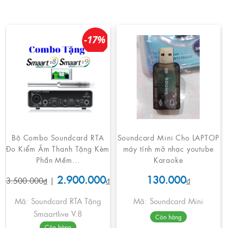
-17%
Bộ Combo Soundcard RTA
Soundcard Mini Cho LAPTOP
Đo Kiểm Âm Thanh Tặng Kèm
máy tính mở nhạc youtube
Phần Mềm...
Karaoke
2.900.000
130.000
3.500.000₫
|
₫
₫
Mã: Soundcard RTA Tặng
Mã: Soundcard Mini
Smaartlive V.8
Còn hàng
Còn hàng