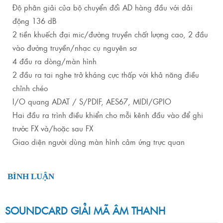
Độ phân giải của bộ chuyển đổi AD hàng đầu với dải
động 136 dB
2 tiền khuếch đại mic/đường truyền chất lượng cao, 2 đầu
vào đường truyền/nhạc cụ nguyên sơ
4 đầu ra dòng/màn hình
2 đầu ra tai nghe trở kháng cực thấp với khả năng điều
chỉnh chéo
I/O quang ADAT / S/PDIF, AES67, MIDI/GPIO
Hai đầu ra trình điều khiển cho mỗi kênh đầu vào để ghi
trước FX và/hoặc sau FX
Giao diện người dùng màn hình cảm ứng trực quan
BÌNH LUẬN
SOUNDCARD GIẢI MÃ ÂM THANH