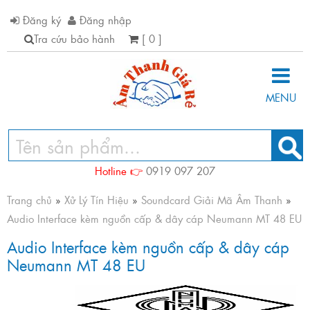
Đăng ký
Đăng nhập
Tra cứu bảo hành
[ 0 ]
MENU
Hotline 👉
0919 097 207
Trang chủ
»
Xử Lý Tín Hiệu
»
Soundcard Giải Mã Âm Thanh
»
Audio Interface kèm nguồn cấp & dây cáp Neumann MT 48 EU
Audio Interface kèm nguồn cấp & dây cáp
Neumann MT 48 EU