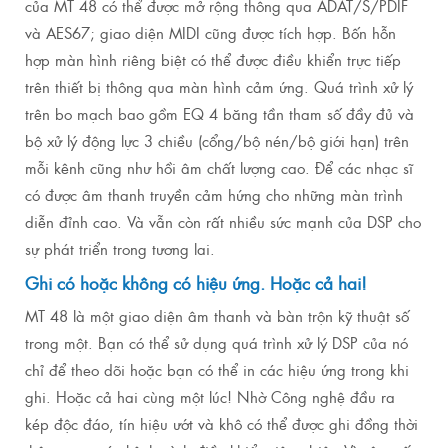
của MT 48 có thể được mở rộng thông qua ADAT/S/PDIF
và AES67;
giao diện MIDI cũng được tích hợp.
Bốn hỗn
hợp màn hình riêng biệt có thể được điều khiển trực tiếp
trên thiết bị thông qua màn hình cảm ứng.
Quá trình xử lý
trên bo mạch bao gồm EQ 4 băng tần tham số đầy đủ và
bộ xử lý động lực 3 chiều (cổng/bộ nén/bộ giới hạn) trên
mỗi kênh cũng như hồi âm chất lượng cao.
Để các nhạc sĩ
có được âm thanh truyền cảm hứng cho những màn trình
diễn đỉnh cao.
Và vẫn còn rất nhiều sức mạnh của DSP cho
sự phát triển trong tương lai.
Ghi có hoặc không có hiệu ứng.
Hoặc cả hai!
MT 48 là một giao diện âm thanh và bàn trộn kỹ thuật số
trong một.
Bạn có thể sử dụng quá trình xử lý DSP của nó
chỉ để theo dõi hoặc bạn có thể in các hiệu ứng trong khi
ghi.
Hoặc cả hai cùng một lúc!
Nhờ Công nghệ đầu ra
kép độc đáo, tín hiệu ướt và khô có thể được ghi đồng thời