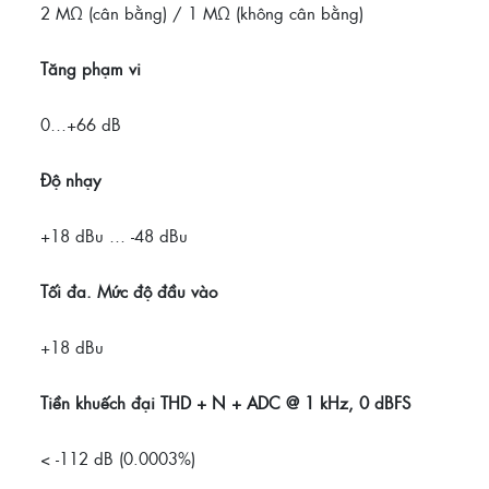
2 MΩ (cân bằng) / 1 MΩ (không cân bằng)
Tăng phạm vi
0…+66 dB
Độ nhạy
+18 dBu … -48 dBu
Tối đa.
Mức độ đầu vào
+18 dBu
Tiền khuếch đại THD + N + ADC @ 1 kHz, 0 dBFS
< -112 dB (0.0003%)