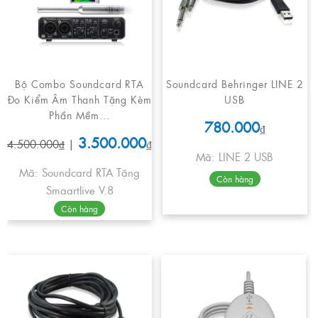
Bộ Combo Soundcard RTA
Soundcard Behringer LINE 2
Đo Kiểm Âm Thanh Tặng Kèm
USB
Phần Mềm...
780.000
₫
3.500.000
4.500.000₫
|
₫
Mã: LINE 2 USB
Mã: Soundcard RTA Tặng
Còn hàng
Smaartlive V.8
Còn hàng