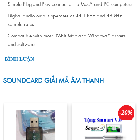
Simple Plug-and-Play connection to Mac* and PC computers
Digital audio output operates at 44.1 kHz and 48 kHz
sample rates
Compatible with most 32-bit Mac and Windows* drivers
and software
BÌNH LUẬN
SOUNDCARD GIẢI MÃ ÂM THANH
-20%