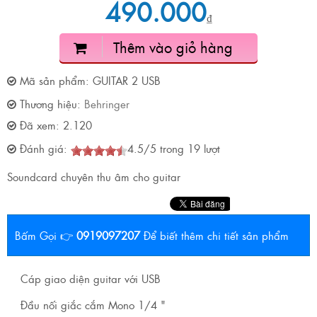
490.000
₫
Thêm vào giỏ hàng
Mã sản phẩm:
GUITAR 2 USB
Thương hiệu:
Behringer
Đã xem:
2.120
Đánh giá:
4.5
/
5
trong
19
lượt
Soundcard chuyên thu âm cho guitar
Bấm Gọi 👉
0919097207
Để biết thêm chi tiết sản phẩm
Cáp giao diện guitar với USB
Đầu nối giắc cắm Mono 1/4 "