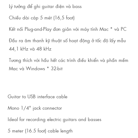
Lý tưởng để ghi guitar điện và bass
Chiều dài cáp 5 mét (16,5 foot)
Kết nối Plug-and-Play đơn giản với máy tính Mac * và PC
Đầu ra âm thanh kỹ thuật số hoạt động ở tốc độ lấy mẫu
44,1 kHz và 48 kHz
Tương thích với hầu hết các trình điều khiển và phần mềm
Mac và Windows * 32-bit
Guitar to USB interface cable
Mono 1/4" jack connector
Ideal for recording electric guitars and basses
5 meter (16.5 foot) cable length