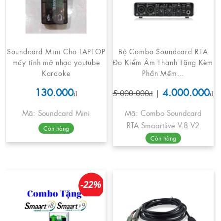
Soundcard Mini Cho LAPTOP
Bộ Combo Soundcard RTA
máy tính mở nhạc youtube
Đo Kiểm Âm Thanh Tặng Kèm
Karaoke
Phần Mềm...
130.000
4.000.000
₫
5.000.000₫
|
₫
Mã: Soundcard Mini
Mã: Combo Soundcard
RTA Smaartlive V.8 V2
Còn hàng
Còn hàng
-22%