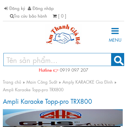
Đăng ký
Đăng nhập
Tra cứu bảo hành
[ 0 ]
MENU
Hotline 👉
0919 097 207
Trang chủ
»
Main Công Suất
»
Amply KARAOKE Gia Đình
»
Ampli Karaoke Topp-pro TRX800
Ampli Karaoke Topp-pro TRX800