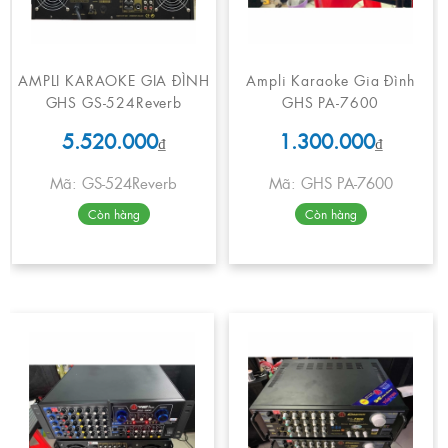
AMPLI KARAOKE GIA ĐÌNH
Ampli Karaoke Gia Đình
GHS GS-524Reverb
GHS PA-7600
5.520.000
1.300.000
₫
₫
Mã: GS-524Reverb
Mã: GHS PA-7600
Còn hàng
Còn hàng