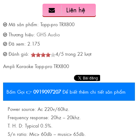
Liên hệ
Mã sản phẩm:
Topp-pro TRX800
Thương hiệu:
GHS Audio
Đã xem:
2.175
Đánh giá:
4
/
5
trong
22
lượt
Ampli Karaoke Topp-pro TRX800
Bấm Gọi 👉
0919097207
Để biết thêm chi tiết sản phẩm
Power source: Ac 220v/60hz.
Frequency response: 20hz – 20khz.
T. H. D: Typical 0.5%.
S/n ratio: Mic> 60db – music> 65db.