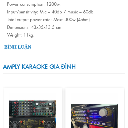
Power consumption: 1200w.
Input/sensitivity: Mic – 40db / music – 60db.
Total output power rate: Max: 300w (4ohm).
Dimensions: 43x35x13.5 cm.
Weight: 11kg.
BÌNH LUẬN
AMPLY KARAOKE GIA ĐÌNH