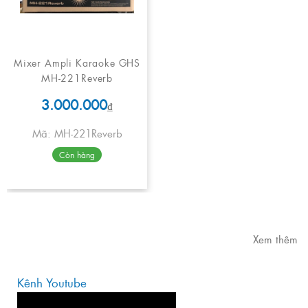
Mixer Ampli Karaoke GHS
MH-221Reverb
3.000.000
₫
Mã: MH-221Reverb
Còn hàng
Xem thêm
Kênh Youtube