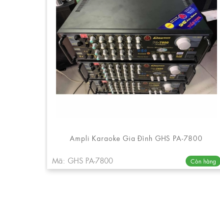
Ampli Karaoke Gia Đình GHS PA-7800
Mã: GHS PA-7800
Còn hàng