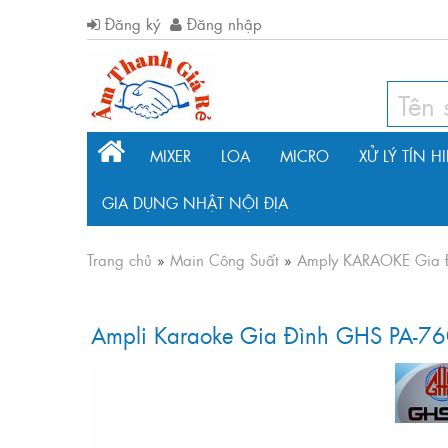
Đăng ký
Đăng nhập
MIXER
LOA
MICRO
XỬ LÝ TÍN H
GIA DỤNG NHẬT NỘI ĐỊA
Trang chủ
»
Main Công Suất
»
Amply KARAOKE Gia 
Ampli Karaoke Gia Đình GHS PA-7