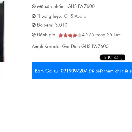
Mã sản phẩm:
GHS PA-7600
Thương hiệu:
GHS Audio
Đã xem:
3.010
Đánh giá:
4.2
/
5
trong
25
lượt
Ampli Karaoke Gia Đình GHS PA-7600
Bấm Gọi 👉
0919097207
Để biết thêm chi tiết