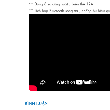
** Dùng 8 sò công suất , biến thế 12A
** Tích hợp Bluetooth sóng xa , chống hú hiệu q
BÌNH LUẬN