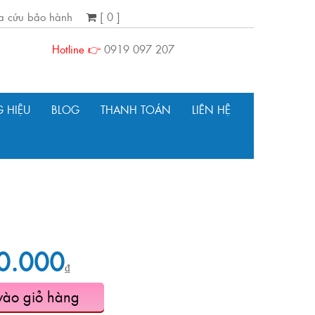
ra cứu bảo hành
[ 0 ]
Hotline 👉
0919 097 207
 HIỆU
BLOG
THANH TOÁN
LIÊN HỆ
0.000
₫
vào giỏ hàng