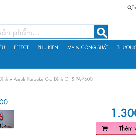
T
IỆU
EFFECT
PHỤ KIỆN
MAIN CÔNG SUẤT
THƯƠNG
Đình
»
Ampli Karaoke Gia Đình GHS PA-7600
600
1.30
Thêm 