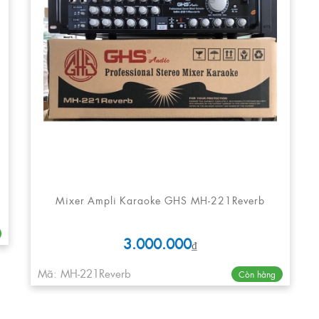
Mixer Ampli Karaoke GHS MH-221Reverb
3.000.000
₫
Mã: MH-221Reverb
Còn hàng