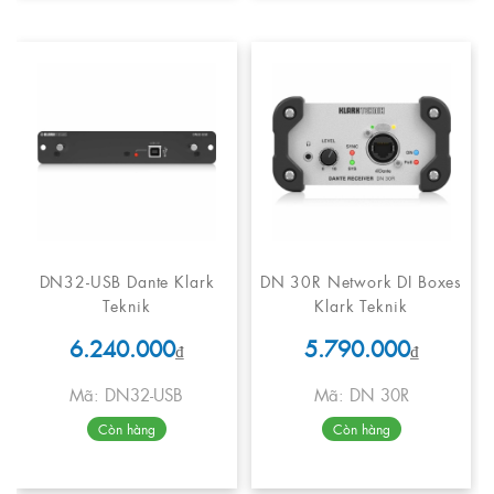
DN32-USB Dante Klark
DN 30R Network DI Boxes
Teknik
Klark Teknik
6.240.000
5.790.000
₫
₫
Mã: DN32-USB
Mã: DN 30R
Còn hàng
Còn hàng