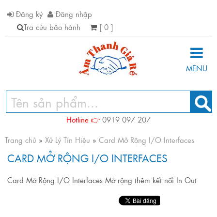
Đăng ký
Đăng nhập
Tra cứu bảo hành
[ 0 ]
MENU
Hotline 👉
0919 097 207
Trang chủ
»
Xử Lý Tín Hiệu
»
Card Mở Rộng I/O Interfaces
CARD MỞ RỘNG I/O INTERFACES
Card Mở Rộng I/O Interfaces Mở rộng thêm kết nối In Out