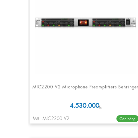
MIC2200 V2 Microphone Preamplifiers Behringe
4.530.000
₫
Mã: MIC2200 V2
Còn hàng