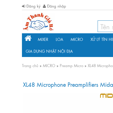
Đăng ký
Đăng nhập
MIXER
LOA
MICRO
XỬ LÝ TÍN H
GIA DỤNG NHẬT NỘI ĐỊA
Trang chủ
»
MICRO
»
Preamp Micro
»
XL48 Micropho
XL48 Microphone Preamplifiers Mida