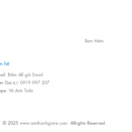
Xem thêm
ên hệ
ail:
Bấm để gửi Email
m Gọi 👉
0919 097 207
ype:
Võ Anh Tuấn
© 2025
www.amthanhgiare.com
. Allrights Reserved.