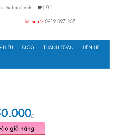
ra cứu bảo hành
[ 0 ]
Hotline 👉
0919 097 207
 HIỆU
BLOG
THANH TOÁN
LIÊN HỆ
50.000
₫
vào giỏ hàng