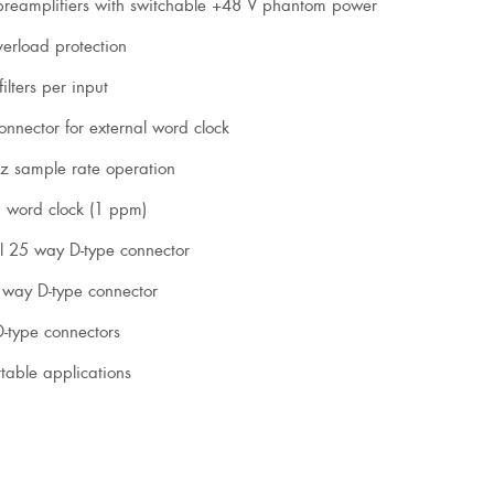
reamplifiers with switchable +48 V phantom power
erload protection
lters per input
nnector for external word clock
z sample rate operation
 word clock (1 ppm)
el 25 way D-type connector
 way D-type connector
-type connectors
table applications