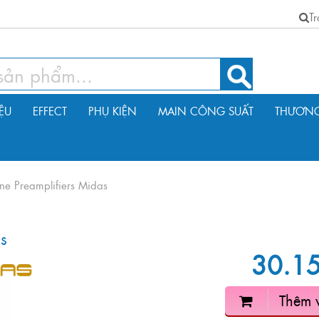
T
IỆU
EFFECT
PHỤ KIỆN
MAIN CÔNG SUẤT
THƯƠNG
ne Preamplifiers Midas
s
30.1
Thêm 