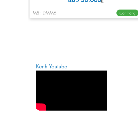
₫
Mã: DMM6
Còn hàng
Kênh Youtube