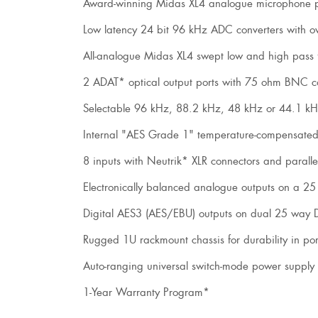
Award-winning Midas XL4 analogue microphone p
Low latency 24 bit 96 kHz ADC converters with ov
All-analogue Midas XL4 swept low and high pass fi
2 ADAT* optical output ports with 75 ohm BNC co
Selectable 96 kHz, 88.2 kHz, 48 kHz or 44.1 kH
Internal "AES Grade 1" temperature-compensated
8 inputs with Neutrik* XLR connectors and parall
Electronically balanced analogue outputs on a 25
Digital AES3 (AES/EBU) outputs on dual 25 way D
Rugged 1U rackmount chassis for durability in por
Auto-ranging universal switch-mode power supply
1-Year Warranty Program*