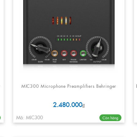
r
MIC300 Microphone Preamplifiers Behringer
2.480.000
₫
Mã: MIC300
Còn hàng