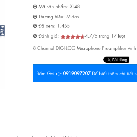
Mã sản phẩm:
XL48
Thương hiệu:
Midas
Đã xem:
1.455
Đánh giá:
4.7
/
5
trong
17
lượt
8 Channel DIGI-LOG Microphone Preamplifier wit
Bấm Gọi 👉
0919097207
Để biết thêm chi tiết