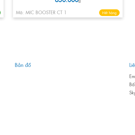
₫
Mã: MIC BOOSTER CT 1
Hết hàng
Bản đồ
Li
Em
Bấ
Sk