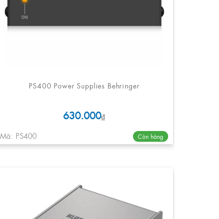
PS400 Power Supplies Behringer
630.000
₫
Mã: PS400
Còn hàng