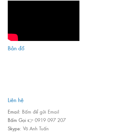
Bản đồ
Liên hệ
Email:
Bấm để gửi Email
Bấm Gọi 👉
0919 097 207
Skype:
Võ Anh Tuấn