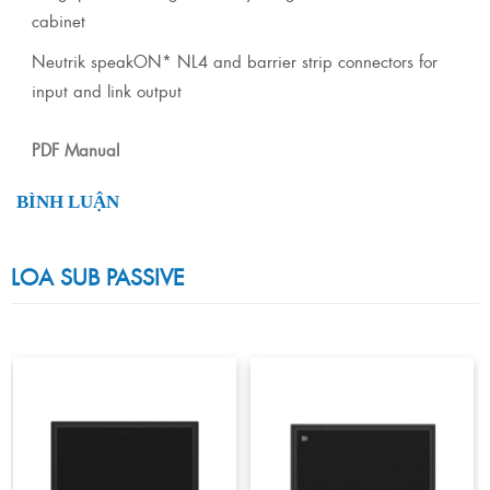
cabinet
Neutrik speakON* NL4 and barrier strip connectors for
input and link output
PDF Manual
BÌNH LUẬN
LOA SUB PASSIVE