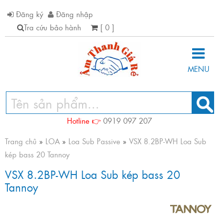
Đăng ký
Đăng nhập
Tra cứu bảo hành
[ 0 ]
MENU
Hotline 👉
0919 097 207
Trang chủ
»
LOA
»
Loa Sub Passive
»
VSX 8.2BP-WH Loa Sub
kép bass 20 Tannoy
VSX 8.2BP-WH Loa Sub kép bass 20
Tannoy