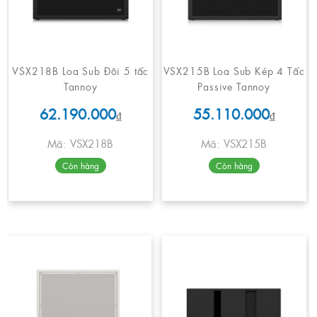
VSX218B Loa Sub Đôi 5 tấc
VSX215B Loa Sub Kép 4 Tấc
Tannoy
Passive Tannoy
62.190.000
55.110.000
₫
₫
Mã: VSX218B
Mã: VSX215B
Còn hàng
Còn hàng