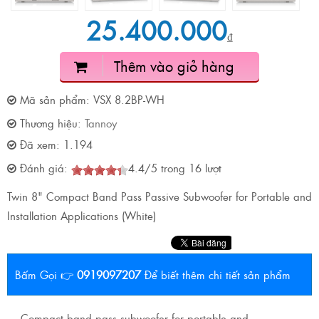
25.400.000
₫
Thêm vào giỏ hàng
Mã sản phẩm:
VSX 8.2BP-WH
Thương hiệu:
Tannoy
Đã xem:
1.194
Đánh giá:
4.4
/
5
trong
16
lượt
Twin 8" Compact Band Pass Passive Subwoofer for Portable and
Installation Applications (White)
Bấm Gọi 👉
0919097207
Để biết thêm chi tiết sản phẩm
Compact band pass subwoofer for portable and