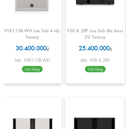
VSX115B-WH Loa Sub 4 tấc
VSX 8.2BP Loa Sub đôi bass
Tannoy
20 Tannoy
30.400.000
25.400.000
₫
₫
Mã: VSX115B-WH
Mã: VSX 8.2BP
Còn hàng
Còn hàng