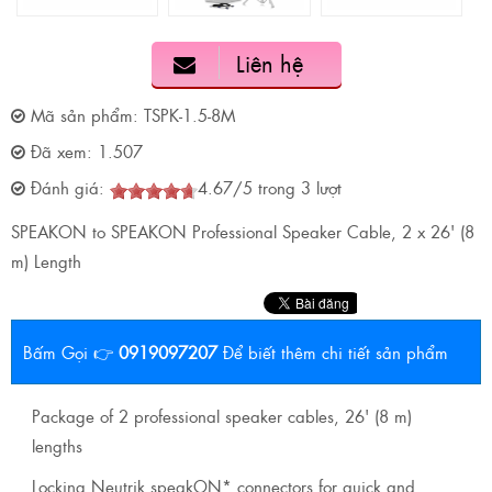
Liên hệ
Mã sản phẩm:
TSPK-1.5-8M
Đã xem:
1.507
Đánh giá:
4.67
/
5
trong
3
lượt
SPEAKON to SPEAKON Professional Speaker Cable, 2 x 26' (8
m) Length
Bấm Gọi 👉
0919097207
Để biết thêm chi tiết sản phẩm
Package of 2 professional speaker cables, 26' (8 m)
lengths
Locking Neutrik speakON* connectors for quick and