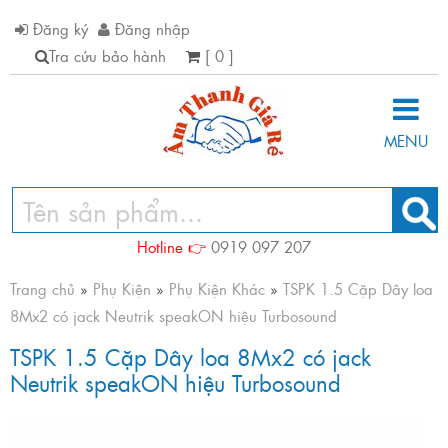
Đăng ký
Đăng nhập
Tra cứu bảo hành
[ 0 ]
MENU
Hotline 👉
0919 097 207
Trang chủ
»
Phụ Kiện
»
Phụ Kiện Khác
»
TSPK 1.5 Cặp Dây loa
8Mx2 có jack Neutrik speakON hiệu Turbosound
TSPK 1.5 Cặp Dây loa 8Mx2 có jack
Neutrik speakON hiệu Turbosound