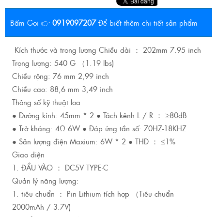
Bấm Gọi 👉
0919097207
Để biết thêm chi tiết sản phẩm
Kích thước và trọng lượng Chiều dài ： 202mm 7.95 inch
Trọng lượng: 540 G （1.19 lbs)
Chiều rộng: 76 mm 2,99 inch
Chiều cao: 88,6 mm 3,49 inch
Thông số kỹ thuật loa
● Đường kính: 45mm * 2 ● Tách kênh L / R ： ≥80dB
● Trở kháng: 4Ω 6W ● Đáp ứng tần số: 70HZ-18KHZ
● Sản lượng điện Maxium: 6W * 2 ● THD ： ≤1%
Giao diện
1. ĐẦU VÀO ： DC5V TYPE-C
Quản lý năng lượng:
1. tiêu chuẩn ： Pin Lithium tích hợp （Tiêu chuẩn
2000mAh / 3.7V)