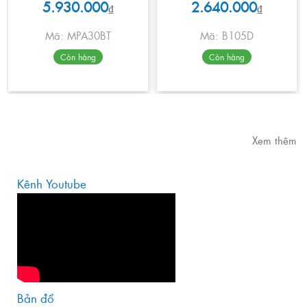
5.930.000
2.640.000
₫
₫
Mã: MPA30BT
Mã: B105D
Còn hàng
Còn hàng
Xem thêm
Kênh Youtube
Bản đồ