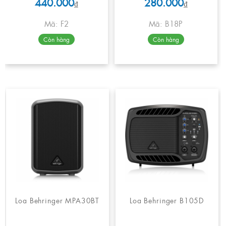
440.000
280.000
₫
₫
Mã: F2
Mã: B18P
Còn hàng
Còn hàng
Loa Behringer MPA30BT
Loa Behringer B105D