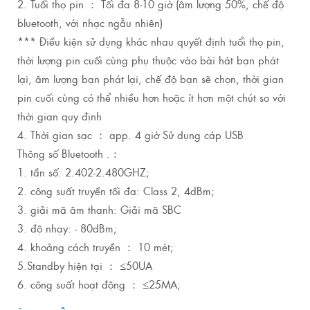
2. Tuổi thọ pin ： Tối đa 8-10 giờ (âm lượng 50%, chế độ
bluetooth, với nhạc ngẫu nhiên)
*** Điều kiện sử dụng khác nhau quyết định tuổi thọ pin,
thời lượng pin cuối cùng phụ thuộc vào bài hát bạn phát
lại, âm lượng bạn phát lại, chế độ bạn sẽ chọn, thời gian
pin cuối cùng có thể nhiều hơn hoặc ít hơn một chút so với
thời gian quy định
4. Thời gian sạc ： app. 4 giờ Sử dụng cáp USB
Thông số Bluetooth .：
1. tần số: 2.402-2.480GHZ;
2. công suất truyền tối đa: Class 2, 4dBm;
3. giải mã âm thanh: Giải mã SBC
3. độ nhạy: - 80dBm;
4. khoảng cách truyền ： 10 mét;
5.Standby hiện tại ： ≤50UA
6. công suất hoạt động ： ≤25MA;