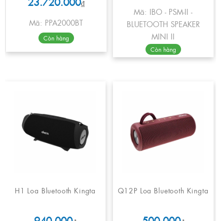
23.720.000
₫
Mã: IBO - PSM-II -
Mã: PPA2000BT
BLUETOOTH SPEAKER
MINI II
Còn hàng
Còn hàng
H1 Loa Bluetooth Kingta
Q12P Loa Bluetooth Kingta
940.000
500.000