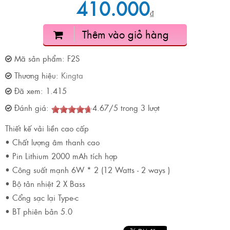
410.000
₫
Thêm vào giỏ hàng
Mã sản phẩm:
F2S
Thương hiệu:
Kingta
Đã xem:
1.415
Đánh giá:
4.67
/
5
trong
3
lượt
Thiết kế vải liền cao cấp
• Chất lượng âm thanh cao
• Pin Lithium 2000 mAh tích hợp
• Công suất mạnh 6W * 2 (12 Watts - 2 ways )
• Bộ tản nhiệt 2 X Bass
• Cổng sạc lại Type-c
• BT phiên bản 5.0