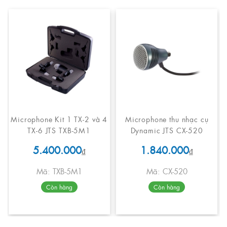
Microphone Kit 1 TX-2 và 4
Microphone thu nhạc cụ
TX-6 JTS TXB-5M1
Dynamic JTS CX-520
5.400.000
1.840.000
₫
₫
Mã: TXB-5M1
Mã: CX-520
Còn hàng
Còn hàng