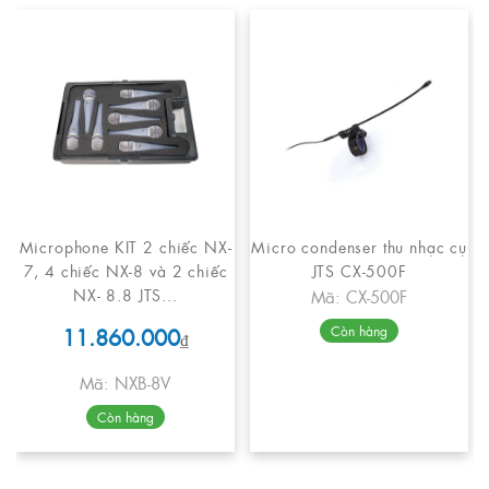
Microphone KIT 2 chiếc NX-
Micro condenser thu nhạc cụ
7, 4 chiếc NX-8 và 2 chiếc
JTS CX-500F
NX- 8.8 JTS...
Mã: CX-500F
11.860.000
Còn hàng
₫
Mã: NXB-8V
Còn hàng