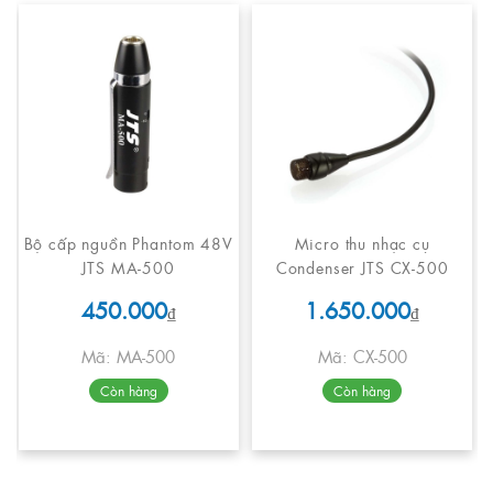
Bộ cấp nguồn Phantom 48V
Micro thu nhạc cụ
JTS MA-500
Condenser JTS CX-500
450.000
1.650.000
₫
₫
Mã: MA-500
Mã: CX-500
Còn hàng
Còn hàng