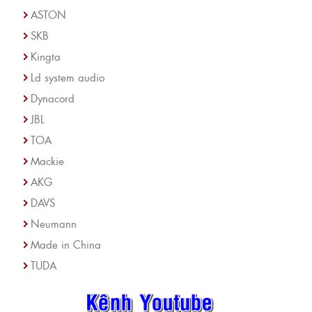
ASTON
SKB
Kingta
Ld system audio
Dynacord
JBL
TOA
Mackie
AKG
DAVS
Neumann
Made in China
TUDA