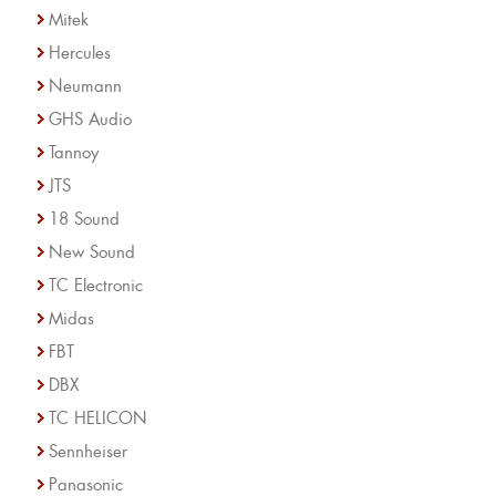
Mitek
Hercules
Neumann
GHS Audio
Tannoy
JTS
18 Sound
New Sound
TC Electronic
Midas
FBT
DBX
TC HELICON
Sennheiser
Panasonic