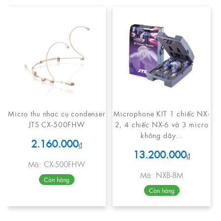
Micro thu nhạc cụ condenser
Microphone KIT 1 chiếc NX-
JTS CX-500FHW
2, 4 chiếc NX-6 và 3 micro
không dây...
2.160.000
₫
13.200.000
₫
Mã: CX-500FHW
Mã: NXB-8M
Còn hàng
Còn hàng