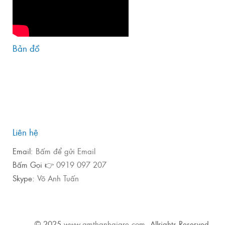
Bản đồ
Liên hệ
Email:
Bấm để gửi Email
Bấm Gọi 👉
0919 097 207
Skype:
Võ Anh Tuấn
© 2025
www.amthanhgiare.com
. Allrights Reserved.