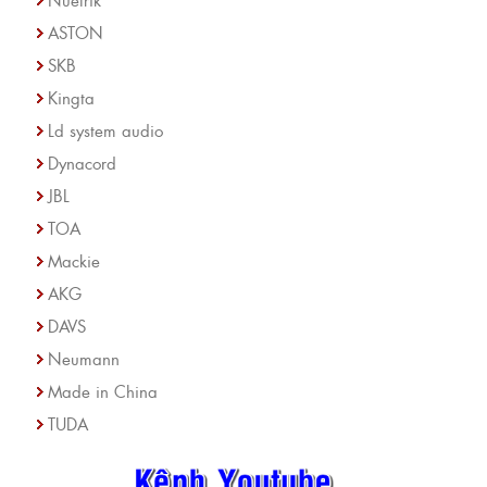
ASTON
SKB
Kingta
Ld system audio
Dynacord
JBL
TOA
Mackie
AKG
DAVS
Neumann
Made in China
TUDA