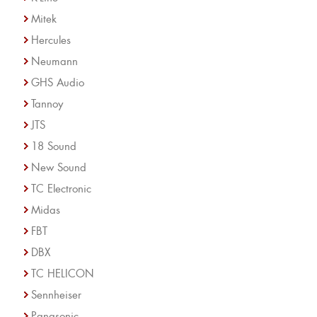
Mitek
Hercules
Neumann
GHS Audio
Tannoy
JTS
18 Sound
New Sound
TC Electronic
Midas
FBT
DBX
TC HELICON
Sennheiser
Panasonic