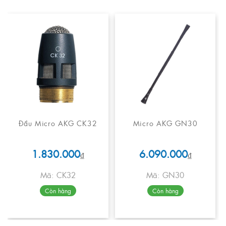
Đầu Micro AKG CK32
Micro AKG GN30
1.830.000
6.090.000
₫
₫
Mã: CK32
Mã: GN30
Còn hàng
Còn hàng