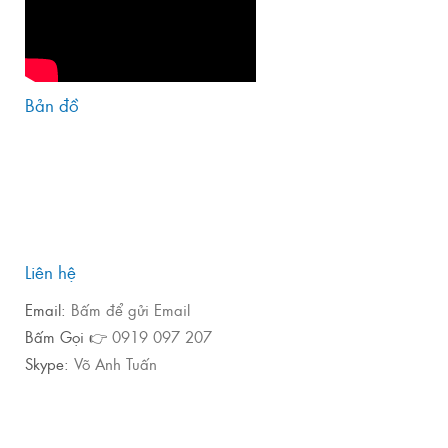
Bản đồ
Liên hệ
Email:
Bấm để gửi Email
Bấm Gọi 👉
0919 097 207
Skype:
Võ Anh Tuấn