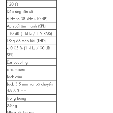
120 Ω
Đáp ứng tần số
6 Hz to 38 kHz (-10 dB)
Áp suất âm thanh (SPL)
110 dB (1 kHz / 1 V RMS)
Tổng độ méo hài (THD)
< 0.05 % (1 kHz / 90 dB
SPL)
Ear coupling
circumaural
Jack cắm
Jack 3.5 mm với bộ chuyển
đổi 6.3 mm
Trọng lượng
240 g
Nhiệt độ lưu trữ