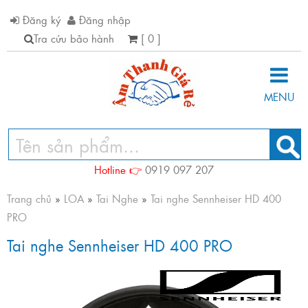
Đăng ký
Đăng nhập
Tra cứu bảo hành
[ 0 ]
MENU
Hotline 👉
0919 097 207
Trang chủ
»
LOA
»
Tai Nghe
»
Tai nghe Sennheiser HD 400
PRO
Tai nghe Sennheiser HD 400 PRO