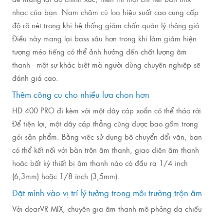
nhạc của bạn. Nam châm
củ loa
hiệu suất cao cung cấp
độ rõ nét trong khi hệ thống giảm chấn quản lý thông gió.
Điều này mang lại bass sâu hơn trong khi làm giảm hiện
tượng méo tiếng có thể ảnh hưởng đến chất lượng âm
thanh - một sự khác biệt mà người dùng chuyên nghiệp sẽ
đánh giá cao.
Thêm công cụ cho nhiều lựa chọn hơn
HD 400 PRO đi kèm với một dây cáp xoắn có thể tháo rời.
Để tiện lợi, một dây cáp thẳng cũng được bao gồm trong
gói sản phẩm. Bằng việc sử dụng bộ chuyển đổi vặn, bạn
có thể kết nối với bàn trộn âm thanh, giao diện âm thanh
hoặc bất kỳ thiết bị âm thanh nào có đầu ra 1/4 inch
(6,3mm) hoặc 1/8 inch (3,5mm).
Đặt mình vào vị trí lý tưởng trong môi trường trộn âm
Với dearVR MIX, chuyên gia âm thanh mô phỏng đa chiều