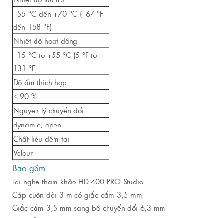
–55 °C đến +70 °C (–67 °F
đến 158 °F)
Nhiệt độ hoạt động
–15 °C to +55 °C (5 °F to
131 °F)
Độ ẩm thích hợp
≤ 90 %
Nguyên lý chuyển đổi
dynamic, open
Chất liệu đệm tai
Velour
Bao gồm
Tai nghe tham khảo HD 400 PRO Studio
Cáp cuộn dài 3 m có giắc cắm 3,5 mm
Giắc cắm 3,5 mm sang bộ chuyển đổi 6,3 mm