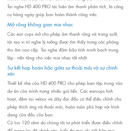
Tai nghe HD 400 PRO tái hiện âm thanh phân tích, là công
cụ hàng ngày giúp bạn hoàn thành công việc.
Mở rộng không gian mix nhạc
Các ear cups mở cho phép âm thanh rộng và trong suốt,
tái tạo vị trí nghe lý tưởng được tìm thấy trong các phòng
thu âm cao cấp. Tai nghe đảm bảo tính minh bạch trung
lập - nền tảng cho việc mix nhạc tốt nhất.
Sự kết hợp hoàn hảo giữa sự thoải mái và sự chính
xác
Thiết kế nhẹ của HD 400 PRO cho phép bạn tập trung vào
dự án của mình trong nhiều giờ liền. Các earcups linh
hoạt, đệm tai velour và dây đai đầu có thể điều chỉnh cho
phép thích ứng và thoải mái, hoàn toàn phù hợp với hình
dạng của đầu của bạn.
Củ
loa
120 ohm do chúng tôi tự phát triển được điều chỉnh
để mang lại độ chính xác, hiển thị mọi chi tiết bản mix