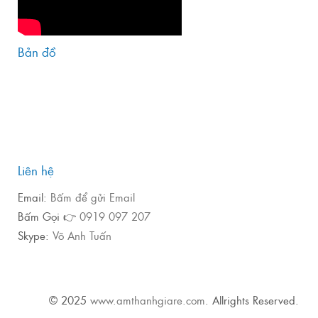
Bản đồ
Liên hệ
Email:
Bấm để gửi Email
Bấm Gọi 👉
0919 097 207
Skype:
Võ Anh Tuấn
© 2025
www.amthanhgiare.com
. Allrights Reserved.