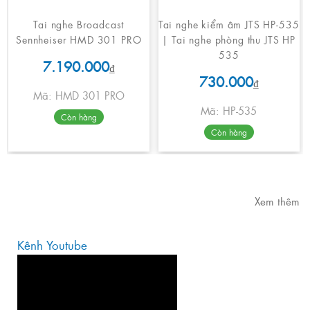
Tai nghe Broadcast
Tai nghe kiểm âm JTS HP-535
Sennheiser HMD 301 PRO
| Tai nghe phòng thu JTS HP
535
7.190.000
₫
730.000
₫
Mã: HMD 301 PRO
Mã: HP-535
Còn hàng
Còn hàng
Xem thêm
Kênh Youtube