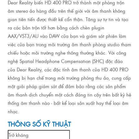
Dear Reality biến HD 400 PRO trở thành một phòng trộn
âm stereo ảo hàng đầu trên thế giới với âm thanh không
gian tiên tiến được thiết kế cẩn thận. Tăng sự tự tin và tạo
ra các bản trộn tốt hơn bằng cách chèn plugin
AAX/VST3/AU vào DAW của bạn và giám sát phiên làm
việc của bạn trong môi trường âm thanh phòng studio tham
chiếu hoặc môi trường nghe thông thường khác. Với công
nghệ Spatial Headphone Compensation (SHC) độc đáo
của Dear Reality, các đặc tính âm thanh của HD 400 PRO
không bị hạn chế trong môi trường phòng thu ảo, cung cấp
một giải pháp giám sát để đảm bảo rằng các sản phẩm
âm thanh dịch chuyển một cách đáng tin cậy trên bất kỳ hệ
thống âm thanh nào - bất kể loại sản xuất hay thể loại âm
nhạc.
THÔNG SỐ KỸ THUẬT
Trở kháng