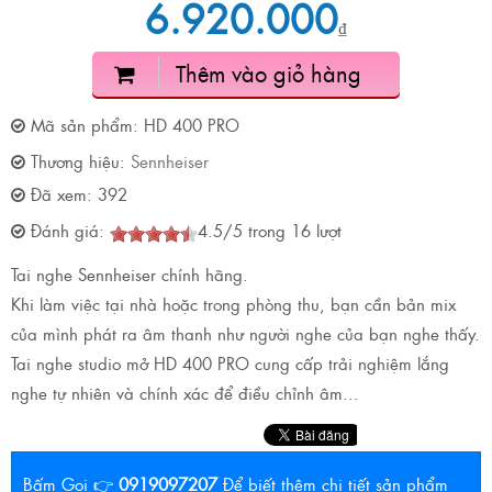
6.920.000
₫
Thêm vào giỏ hàng
Mã sản phẩm:
HD 400 PRO
Thương hiệu:
Sennheiser
Đã xem:
392
Đánh giá:
4.5
/
5
trong
16
lượt
Tai nghe Sennheiser chính hãng.
Khi làm việc tại nhà hoặc trong phòng thu, bạn cần bản mix
của mình phát ra âm thanh như người nghe của bạn nghe thấy.
Tai nghe studio mở HD 400 PRO cung cấp trải nghiệm lắng
nghe tự nhiên và chính xác để điều chỉnh âm...
Bấm Gọi 👉
0919097207
Để biết thêm chi tiết sản phẩm