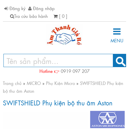
Đăng ký
Đăng nhập
Tra cứu bảo hành
[ 0 ]
MENU
Hotline 👉
0919 097 207
Trang chủ
»
MICRO
»
Phụ Kiện Micro
»
SWIFTSHIELD Phụ kiện
bộ thu âm Aston
SWIFTSHIELD Phụ kiện bộ thu âm Aston