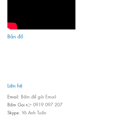
Bản đồ
Liên hệ
Email:
Bấm để gửi Email
Bấm Gọi 👉
0919 097 207
Skype:
Võ Anh Tuấn