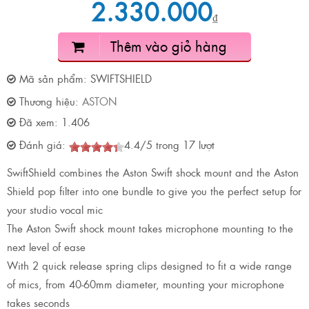
2.330.000
₫
Thêm vào giỏ hàng
Mã sản phẩm:
SWIFTSHIELD
Thương hiệu:
ASTON
Đã xem:
1.406
Đánh giá:
4.4
/
5
trong
17
lượt
SwiftShield combines the Aston Swift shock mount and the Aston
Shield pop filter into one bundle to give you the perfect setup for
your studio vocal mic
The Aston Swift shock mount takes microphone mounting to the
next level of ease
With 2 quick release spring clips designed to fit a wide range
of mics, from 40-60mm diameter, mounting your microphone
takes seconds