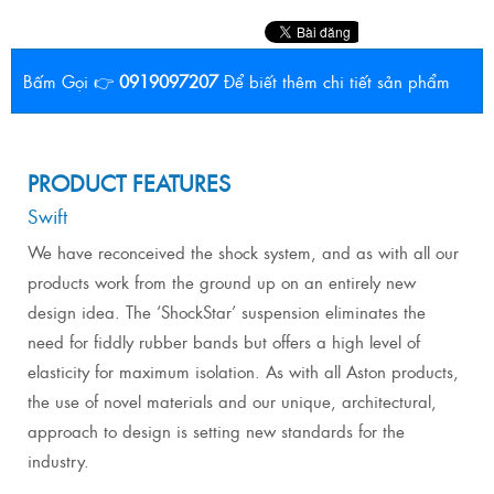
Bấm Gọi 👉
0919097207
Để biết thêm chi tiết sản phẩm
PRODUCT FEATURES
Swift
We have reconceived the shock system, and as with all our
products work from the ground up on an entirely new
design idea. The ‘ShockStar’ suspension eliminates the
need for fiddly rubber bands but offers a high level of
elasticity for maximum isolation. As with all Aston products,
the use of novel materials and our unique, architectural,
approach to design is setting new standards for the
industry.