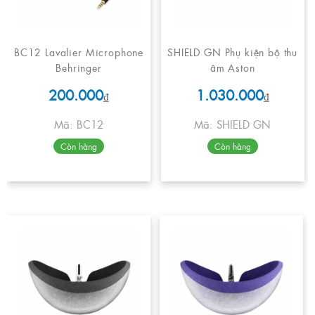
BC12 Lavalier Microphone
SHIELD GN Phụ kiện bộ thu
Behringer
âm Aston
200.000
1.030.000
₫
₫
Mã: BC12
Mã: SHIELD GN
Còn hàng
Còn hàng