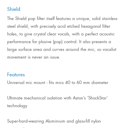
Shield
The Shield pop filter itself features a unique, solid stainless
steel shield, with precisely acid etched hexagonal filter
holes, to give crystal clear vocals, with a perfect acoustic
performance for plosive (pop) control. It also presents a
large surface area and curves around the mic, so vocalist
movement is never an issue.
Features
Universal mic mount - fits mics 40 to 60 mm diameter
Ultimate mechanical isolation with Aston’s ‘ShockStar’
technology
Super-hard-wearing Aluminium and glass-fill nylon