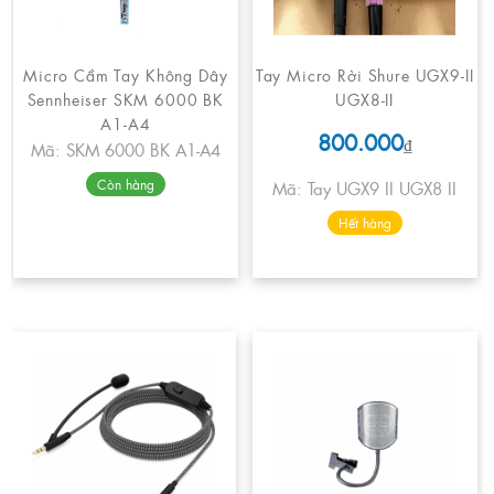
Micro Cầm Tay Không Dây
Tay Micro Rời Shure UGX9-II
Sennheiser SKM 6000 BK
UGX8-II
A1-A4
800.000
₫
Mã: SKM 6000 BK A1-A4
Còn hàng
Mã: Tay UGX9 II UGX8 II
Hết hàng