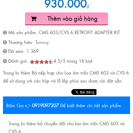
930.000
₫
Thêm vào giỏ hàng
Mã sản phẩm:
CMS 603/CVS 6 RETROFIT ADAPTER KIT
Thương hiệu:
Tannoy
Đã xem:
1.369
Đánh giá:
4.5
/
5
trong
16
lượt
Trang bị thêm Bộ tiếp hợp cho Loa âm trần CMS 603 và CVS 6
để sử dụng với các hộp và lỗ lắp phía sau được cài đặt sẵn
Bấm Gọi 👉
0919097207
Để biết thêm chi tiết sản phẩm
Trang bị thêm bộ chuyển đổi cho loa âm trần CMS 603 và
CVS 6