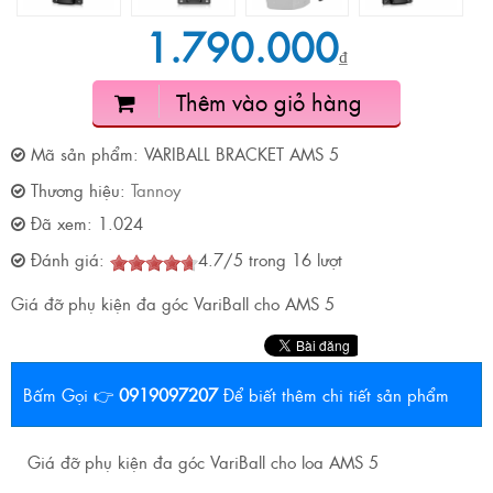
1.790.000
₫
Thêm vào giỏ hàng
Mã sản phẩm:
VARIBALL BRACKET AMS 5
Thương hiệu:
Tannoy
Đã xem:
1.024
Đánh giá:
4.7
/
5
trong
16
lượt
Giá đỡ phụ kiện đa góc VariBall cho AMS 5
Bấm Gọi 👉
0919097207
Để biết thêm chi tiết sản phẩm
Giá đỡ phụ kiện đa góc VariBall cho loa AMS 5