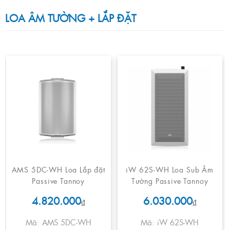
LOA ÂM TƯỜNG + LẮP ĐẶT
AMS 5DC-WH Loa Lắp đặt
iW 62S-WH Loa Sub Âm
Passive Tannoy
Tường Passive Tannoy
4.820.000
6.030.000
₫
₫
Mã: AMS 5DC-WH
Mã: iW 62S-WH