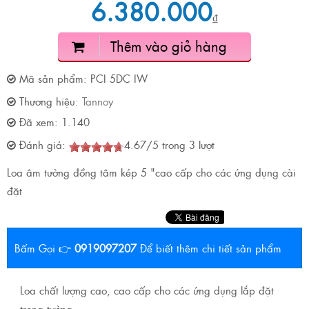
6.380.000
₫
Thêm vào giỏ hàng
Mã sản phẩm:
PCI 5DC IW
Thương hiệu:
Tannoy
Đã xem:
1.140
Đánh giá:
4.67
/
5
trong
3
lượt
Loa âm tường đồng tâm kép 5 "cao cấp cho các ứng dụng cài
đặt
Bấm Gọi 👉
0919097207
Để biết thêm chi tiết sản phẩm
Loa chất lượng cao, cao cấp cho các ứng dụng lắp đặt
trong tường