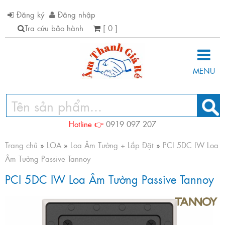
Đăng ký
Đăng nhập
Tra cứu bảo hành
[ 0 ]
MENU
Hotline 👉
0919 097 207
Trang chủ
»
LOA
»
Loa Âm Tường + Lắp Đặt
»
PCI 5DC IW Loa
Âm Tường Passive Tannoy
PCI 5DC IW Loa Âm Tường Passive Tannoy