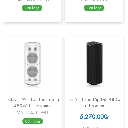
Còn hàng
Còn hàng
TCI53-T-WH Loa treo tường
TCI53-T Loa Lắp Đặt 480w
480W Turbosound
Turbosound
Mã: TCI53-T-WH
5.270.000
₫
Còn hàng