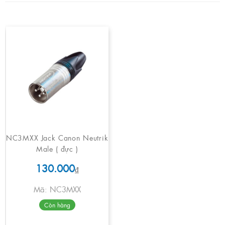
NC3MXX Jack Canon Neutrik
Male ( đực )
130.000
₫
Mã: NC3MXX
Còn hàng