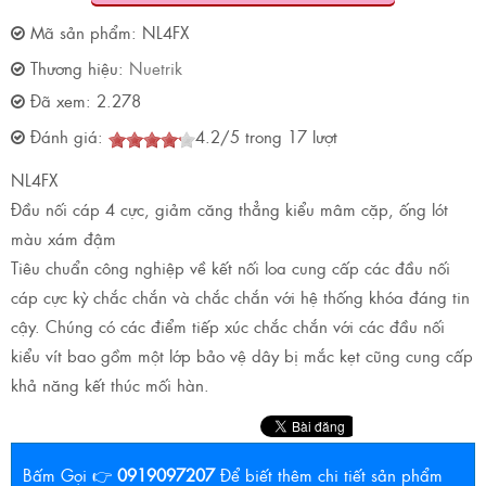
Mã sản phẩm:
NL4FX
Thương hiệu:
Nuetrik
Đã xem:
2.278
Đánh giá:
4.2
/
5
trong
17
lượt
NL4FX
Đầu nối cáp 4 cực, giảm căng thẳng kiểu mâm cặp, ống lót
màu xám đậm
Tiêu chuẩn công nghiệp về kết nối loa cung cấp các đầu nối
cáp cực kỳ chắc chắn và chắc chắn với hệ thống khóa đáng tin
cậy. Chúng có các điểm tiếp xúc chắc chắn với các đầu nối
kiểu vít bao gồm một lớp bảo vệ dây bị mắc kẹt cũng cung cấp
khả năng kết thúc mối hàn.
Bấm Gọi 👉
0919097207
Để biết thêm chi tiết sản phẩm