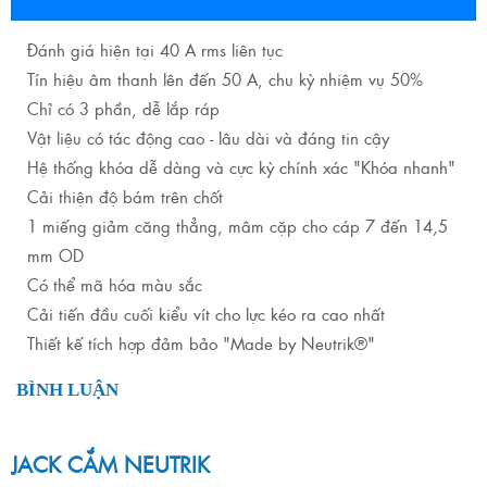
Đánh giá hiện tại 40 A rms liên tục
Tín hiệu âm thanh lên đến 50 A, chu kỳ nhiệm vụ 50%
Chỉ có 3 phần, dễ lắp ráp
Vật liệu có tác động cao - lâu dài và đáng tin cậy
Hệ thống khóa dễ dàng và cực kỳ chính xác "Khóa nhanh"
Cải thiện độ bám trên chốt
1 miếng giảm căng thẳng, mâm cặp cho cáp 7 đến 14,5
mm OD
Có thể mã hóa màu sắc
Cải tiến đầu cuối kiểu vít cho lực kéo ra cao nhất
Thiết kế tích hợp đảm bảo "Made by Neutrik®"
BÌNH LUẬN
JACK CẮM NEUTRIK