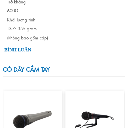
Trở kháng
600Ω
Khối lượng tịnh
TX-7: 355 gram
(không bao gồm cáp)
BÌNH LUẬN
CÓ DÂY CẦM TAY