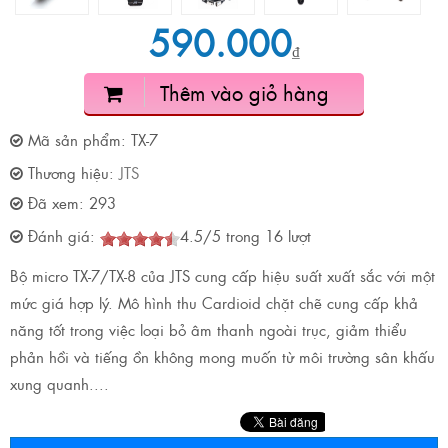
590.000
₫
Thêm vào giỏ hàng
Mã sản phẩm:
TX-7
Thương hiệu:
JTS
Đã xem:
293
Đánh giá:
4.5
/
5
trong
16
lượt
Bộ micro TX-7/TX-8 của JTS cung cấp hiệu suất xuất sắc với một
mức giá hợp lý. Mô hình thu Cardioid chặt chẽ cung cấp khả
năng tốt trong việc loại bỏ âm thanh ngoài trục, giảm thiểu
phản hồi và tiếng ồn không mong muốn từ môi trường sân khấu
xung quanh....