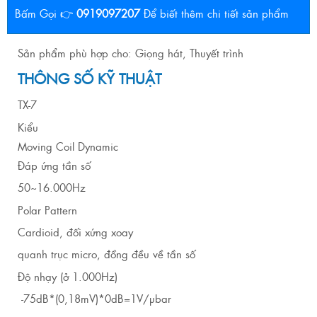
Bấm Gọi 👉
0919097207
Để biết thêm chi tiết sản phẩm
Sản phẩm phù hợp cho: Giọng hát, Thuyết trình
THÔNG SỐ KỸ THUẬT
TX-7
Kiểu
Moving Coil Dynamic
Đáp ứng tần số
50~16.000Hz
Polar Pattern
Cardioid, đối xứng xoay
quanh trục micro, đồng đều về tần số
Độ nhạy (ở 1.000Hz)
-75dB*(0,18mV)*0dB=1V/μbar