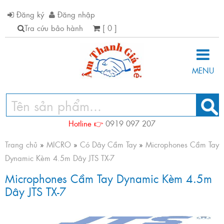
Đăng ký
Đăng nhập
Tra cứu bảo hành
[ 0 ]
MENU
Hotline 👉
0919 097 207
Trang chủ
»
MICRO
»
Có Dây Cầm Tay
»
Microphones Cầm Tay
Dynamic Kèm 4.5m Dây JTS TX-7
Microphones Cầm Tay Dynamic Kèm 4.5m
Dây JTS TX-7