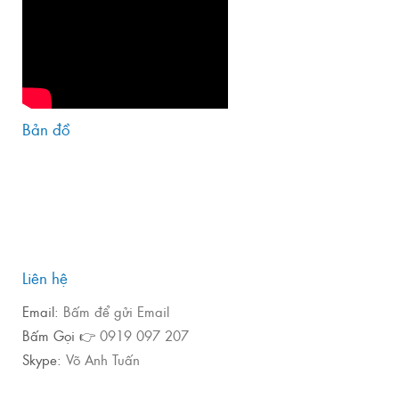
Bản đồ
Liên hệ
Email:
Bấm để gửi Email
Bấm Gọi 👉
0919 097 207
Skype:
Võ Anh Tuấn