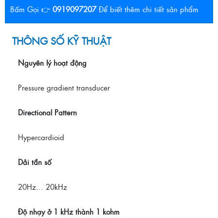
Bấm Gọi 👉
0919097207
Để biết thêm chi tiết sản phẩm
THÔNG SỐ KỸ THUẬT
Nguyên lý hoạt động
Pressure gradient transducer
Directional Pattern
Hypercardioid
Dải tần số
20Hz... 20kHz
Độ nhạy ở 1 kHz thành 1 kohm