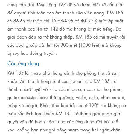
cung cấp dải động rộng 127 dB và được thiết kế cẩn thận
để duy trì tính toàn vẹn âm thanh của viên nang.
KM 185
có độ ồn rất thấp chỉ 15 dB-A và có thể xử lý mức áp suất
âm thanh cao lên tới 142 dB mà không bị méo tiếng.
Do
giai đoạn đầu ra trở kháng thấp, KM 185 có thể truyền tải
các đường cáp dài lên tới 300 mét (1000 feet) mà không
bị suy hao đường truyền.
Các ứng dụng
KM 185 là
micro
phổ thông dành cho phòng thu và sân
khấu.
Âm thanh trong suốt của nó làm cho KM 185 trở
thành micrô tuyệt vời cho các nhạc cụ acoustic như piano,
guitar acoustic, bass thẳng đứng, violin, cello, nhạc cụ gió,
trống và bộ gõ.
Khả năng loại bỏ cao ở 120° mà không có
màu sắc lệch trục khiến KM 185 trở thành giải pháp giải
quyết vấn đề hoàn hảo trong các ứng dụng đòi hỏi khắt
khe, chẳng hạn như ghi trống snare trong khi ngăn chặn