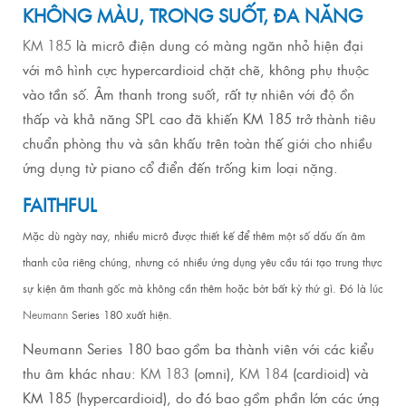
KHÔNG MÀU, TRONG SUỐT, ĐA NĂNG
KM 185
là micrô điện dung có màng ngăn nhỏ hiện đại
với mô hình cực hypercardioid chặt chẽ, không phụ thuộc
vào tần số.
Âm thanh trong suốt, rất tự nhiên với độ ồn
thấp và khả năng SPL cao đã khiến KM 185 trở thành tiêu
chuẩn phòng thu và sân khấu trên toàn thế giới cho nhiều
ứng dụng từ piano cổ điển đến trống kim loại nặng.
FAITHFUL
Mặc dù ngày nay, nhiều micrô được thiết kế để thêm một số dấu ấn âm
thanh của riêng chúng, nhưng có nhiều ứng dụng yêu cầu tái tạo trung thực
sự kiện âm thanh gốc mà không cần thêm hoặc bớt bất kỳ thứ gì.
Đó là lúc
Neumann
Series 180 xuất hiện.
Neumann Series 180 bao gồm ba thành viên với các kiểu
thu âm khác nhau:
KM 183
(omni),
KM 184
(cardioid) và
KM 185 (hypercardioid), do đó bao gồm phần lớn các ứng