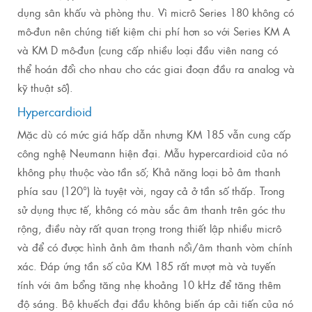
dụng sân khấu và phòng thu.
Vì micrô Series 180 không có
mô-đun nên chúng tiết kiệm chi phí hơn so với Series KM A
và KM D mô-đun (cung cấp nhiều loại đầu viên nang có
thể hoán đổi cho nhau cho các giai đoạn đầu ra analog và
kỹ thuật số).
Hypercardioid
Mặc dù có mức giá hấp dẫn nhưng KM 185 vẫn cung cấp
công nghệ Neumann hiện đại.
Mẫu hypercardioid của nó
không phụ thuộc vào tần số;
Khả năng loại bỏ âm thanh
phía sau (120°) là tuyệt vời, ngay cả ở tần số thấp.
Trong
sử dụng thực tế, không có màu sắc âm thanh trên góc thu
rộng, điều này rất quan trọng trong thiết lập nhiều micrô
và để có được hình ảnh âm thanh nổi/âm thanh vòm chính
xác.
Đáp ứng tần số của KM 185 rất mượt mà và tuyến
tính với âm bổng tăng nhẹ khoảng 10 kHz để tăng thêm
độ sáng.
Bộ khuếch đại đầu không biến áp cải tiến của nó