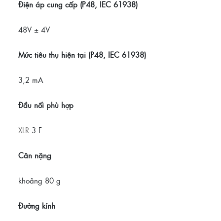
Điện áp cung cấp (P48, IEC 61938)
48V ± 4V
Mức tiêu thụ hiện tại (P48, IEC 61938)
3,2 mA
Đầu nối phù hợp
XLR
3 F
Cân nặng
khoảng
80 g
Đường kính