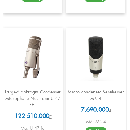
Large-diaphragm Condenser
Micro condenser Sennheiser
Microphone Neumann U 47
MK 4
FET
7.690.000
₫
122.510.000
₫
Mã: MK 4
Mã: U 47 fet