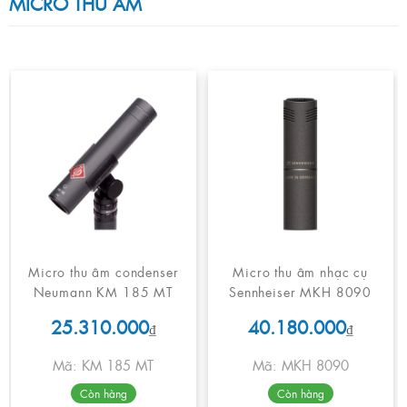
MICRO THU ÂM
Micro thu âm condenser
Micro thu âm nhạc cụ
Neumann KM 185 MT
Sennheiser MKH 8090
25.310.000
40.180.000
₫
₫
Mã: KM 185 MT
Mã: MKH 8090
Còn hàng
Còn hàng