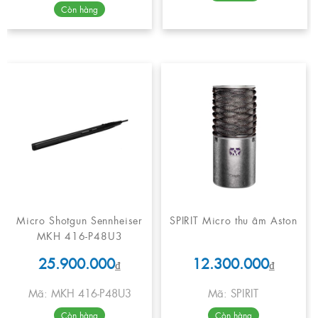
Còn hàng
Micro Shotgun Sennheiser
SPIRIT Micro thu âm Aston
MKH 416-P48U3
25.900.000
12.300.000
₫
₫
Mã: MKH 416-P48U3
Mã: SPIRIT
Còn hàng
Còn hàng