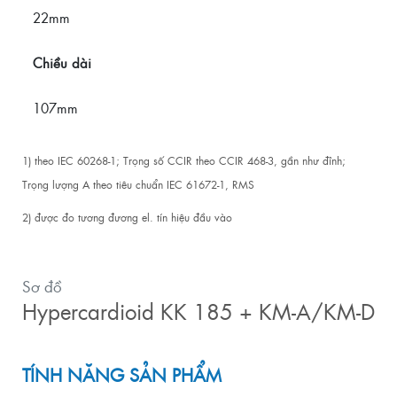
22mm
Chiều dài
107mm
1) theo IEC 60268-1;
Trọng số CCIR theo CCIR 468-3, gần như đỉnh;
Trọng lượng A theo tiêu chuẩn IEC 61672-1, RMS
2) được đo tương đương el.
tín hiệu đầu vào
Sơ đồ
Hypercardioid KK 185 + KM-A/KM-D
TÍNH NĂNG SẢN PHẨM