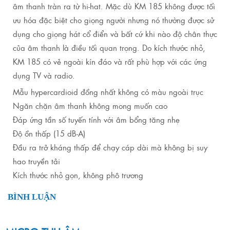
âm thanh tràn ra từ hi-hat.
Mặc dù KM 185 không được tối
ưu hóa đặc biệt cho giọng người nhưng nó thường được sử
dụng cho giọng hát cổ điển và bất cứ khi nào độ chân thực
của âm thanh là điều tối quan trọng.
Do kích thước nhỏ,
KM 185 có vẻ ngoài kín đáo và rất phù hợp với các ứng
dụng TV và radio.
Mẫu hypercardioid đồng nhất không có màu ngoài trục
Ngăn chặn âm thanh không mong muốn cao
Đáp ứng tần số tuyến tính với âm bổng tăng nhẹ
Độ ồn thấp (15 dB-A)
Đầu ra trở kháng thấp để chạy cáp dài mà không bị suy
hao truyền tải
Kích thước nhỏ gọn, không phô trương
BÌNH LUẬN