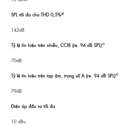
SPL tối đa cho THD 0,5%²⁾
142dB
Tỷ lệ tín hiệu trên nhiễu, CCIR (re. 94 dB SPL)¹⁾
70dB
Tỷ lệ tín hiệu trên tạp âm, trọng số A (re. 94 dB SPL)¹⁾
79dB
Điện áp đầu ra tối đa
10 dBu