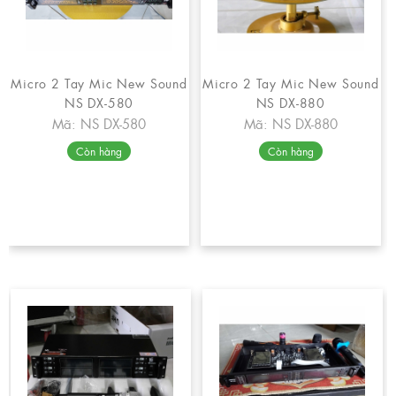
Micro 2 Tay Mic New Sound
Micro 2 Tay Mic New Sound
NS DX-580
NS DX-880
Mã: NS DX-580
Mã: NS DX-880
Còn hàng
Còn hàng