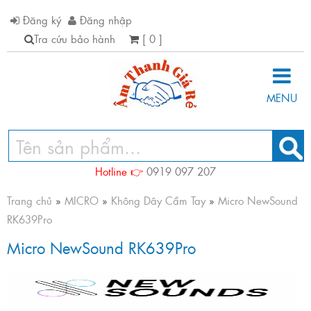
Đăng ký
Đăng nhập
Tra cứu bảo hành
[ 0 ]
MENU
Hotline 👉
0919 097 207
Trang chủ
»
MICRO
»
Không Dây Cầm Tay
»
Micro NewSound
RK639Pro
Micro NewSound RK639Pro