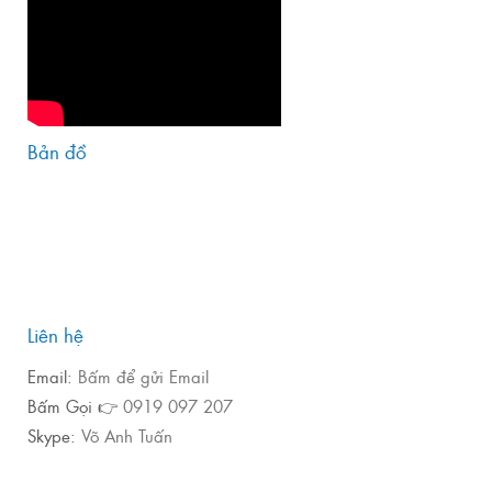
Bản đồ
Liên hệ
Email:
Bấm để gửi Email
Bấm Gọi 👉
0919 097 207
Skype:
Võ Anh Tuấn