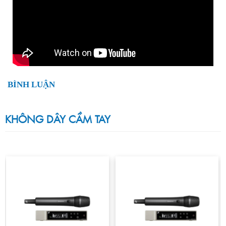
BÌNH LUẬN
KHÔNG DÂY CẦM TAY