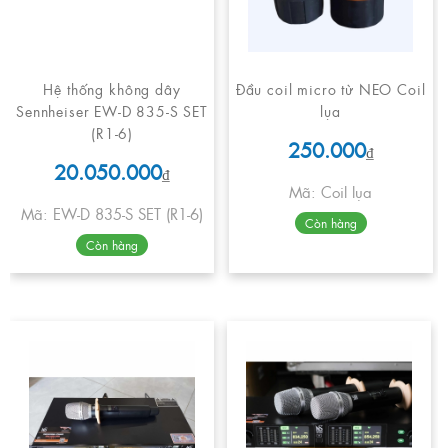
Hệ thống không dây
Đầu coil micro từ NEO Coil
Sennheiser EW-D 835-S SET
lụa
(R1-6)
250.000
₫
20.050.000
₫
Mã: Coil lụa
Mã: EW-D 835-S SET (R1-6)
Còn hàng
Còn hàng