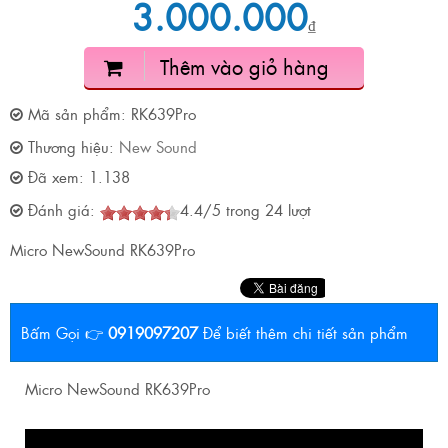
3.000.000
₫
Thêm vào giỏ hàng
Mã sản phẩm:
RK639Pro
Thương hiệu:
New Sound
Đã xem:
1.138
Đánh giá:
4.4
/
5
trong
24
lượt
Micro NewSound RK639Pro
Bấm Gọi 👉
0919097207
Để biết thêm chi tiết sản phẩm
Micro NewSound RK639Pro