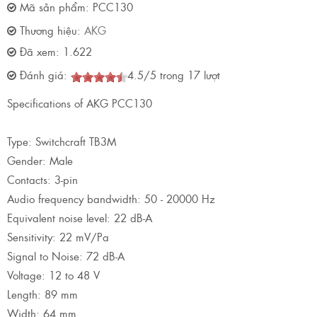
Mã sản phẩm:
PCC130
Thương hiệu:
AKG
Đã xem:
1.622
Đánh giá:
4.5
/
5
trong
17
lượt
Specifications of AKG PCC130
Type: Switchcraft TB3M
Gender: Male
Contacts: 3-pin
Audio frequency bandwidth: 50 - 20000 Hz
Equivalent noise level: 22 dB-A
Sensitivity: 22 mV/Pa
Signal to Noise: 72 dB-A
Voltage: 12 to 48 V
Length: 89 mm
Width: 64 mm