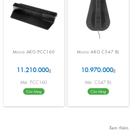
Micro AKG PCC160
Micro AKG C547 BL
11.210.000
10.970.000
₫
₫
Mã: PCC160
Mã: C547 BL
Còn hàng
Còn hàng
Xem thêm