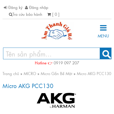
Đăng ký
Đăng nhập
Tra cứu bảo hành
[ 0 ]
MENU
Hotline 👉
0919 097 207
Trang chủ
»
MICRO
»
Micro Gắn Bề Mặt
»
Micro AKG PCC130
Micro AKG PCC130