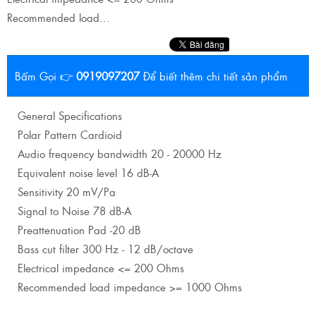
Recommended load...
Bấm Gọi 👉
0919097207
Để biết thêm chi tiết sản phẩm
General Specifications
Polar Pattern Cardioid
Audio frequency bandwidth 20 - 20000 Hz
Equivalent noise level 16 dB-A
Sensitivity 20 mV/Pa
Signal to Noise 78 dB-A
Preattenuation Pad -20 dB
Bass cut filter 300 Hz - 12 dB/octave
Electrical impedance <= 200 Ohms
Recommended load impedance >= 1000 Ohms