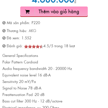
₫
Thêm vào giỏ hàng
Mã sản phẩm:
P220
Thương hiệu:
AKG
Đã xem:
1.552
Đánh giá:
4.5
/
5
trong
18
lượt
General Specifications
Polar Pattern Cardioid
Audio frequency bandwidth 20 - 20000 Hz
Equivalent noise level 16 dB-A
Sensitivity 20 mV/Pa
Signal to Noise 78 dB-A
Preattenuation Pad -20 dB
Bass cut filter 300 Hz - 12 dB/octave
Electrical impedance <= 200 Ohms