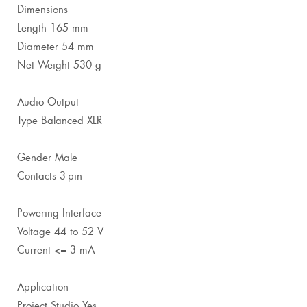
Dimensions
Length 165 mm
Diameter 54 mm
Net Weight 530 g
Audio Output
Type Balanced XLR
Gender Male
Contacts 3-pin
Powering Interface
Voltage 44 to 52 V
Current <= 3 mA
Application
Project Studio Yes