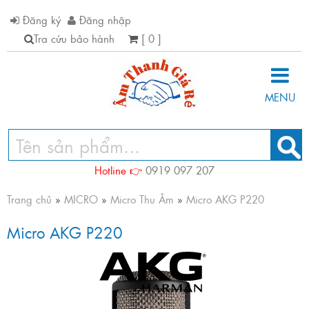
Đăng ký
Đăng nhập
Tra cứu bảo hành
[ 0 ]
MENU
Hotline 👉
0919 097 207
Trang chủ
»
MICRO
»
Micro Thu Âm
»
Micro AKG P220
Micro AKG P220