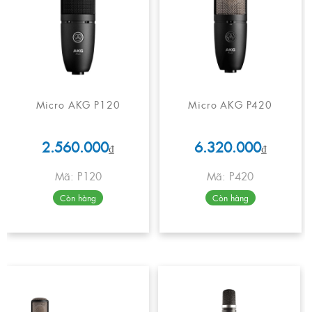
Micro AKG P120
Micro AKG P420
2.560.000
6.320.000
₫
₫
Mã: P120
Mã: P420
Còn hàng
Còn hàng