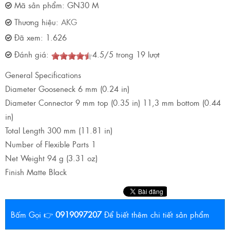
Mã sản phẩm:
GN30 M
Thương hiệu:
AKG
Đã xem:
1.626
Đánh giá:
4.5
/
5
trong
19
lượt
General Specifications
Diameter Gooseneck 6 mm (0.24 in)
Diameter Connector 9 mm top (0.35 in) 11,3 mm bottom (0.44
in)
Total Length 300 mm (11.81 in)
Number of Flexible Parts 1
Net Weight 94 g (3.31 oz)
Finish Matte Black
Bấm Gọi 👉
0919097207
Để biết thêm chi tiết sản phẩm