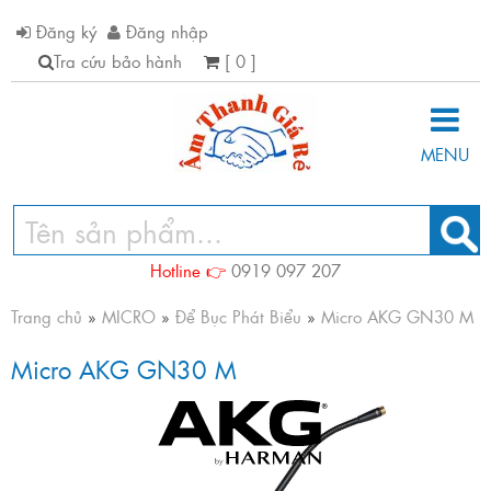
Đăng ký
Đăng nhập
Tra cứu bảo hành
[ 0 ]
MENU
Hotline 👉
0919 097 207
Trang chủ
»
MICRO
»
Để Bục Phát Biểu
»
Micro AKG GN30 M
Micro AKG GN30 M