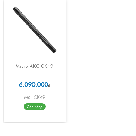
Micro AKG CK49
6.090.000
₫
Mã: CK49
Còn hàng