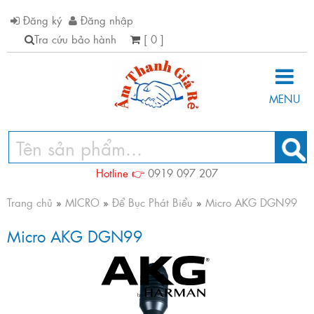
Đăng ký
Đăng nhập
Tra cứu bảo hành
[ 0 ]
MENU
Hotline 👉
0919 097 207
Trang chủ
»
MICRO
»
Để Bục Phát Biểu
»
Micro AKG DGN99
Micro AKG DGN99