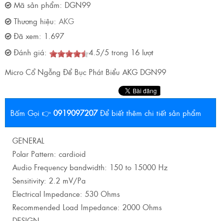
Mã sản phẩm:
DGN99
Thương hiệu:
AKG
Đã xem:
1.697
Đánh giá:
4.5
/
5
trong
16
lượt
Micro Cổ Ngỗng Để Bục Phát Biểu AKG DGN99
Bấm Gọi 👉
0919097207
Để biết thêm chi tiết sản phẩm
GENERAL
Polar Pattern: cardioid
Audio Frequency bandwidth: 150 to 15000 Hz
Sensitivity: 2.2 mV/Pa
Electrical Impedance: 530 Ohms
Recommended Load Impedance: 2000 Ohms
DESIGN