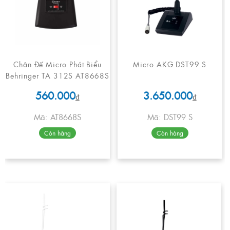
Chân Đế Micro Phát Biểu
Micro AKG DST99 S
Behringer TA 312S AT8668S
560.000
3.650.000
₫
₫
Mã: AT8668S
Mã: DST99 S
Còn hàng
Còn hàng