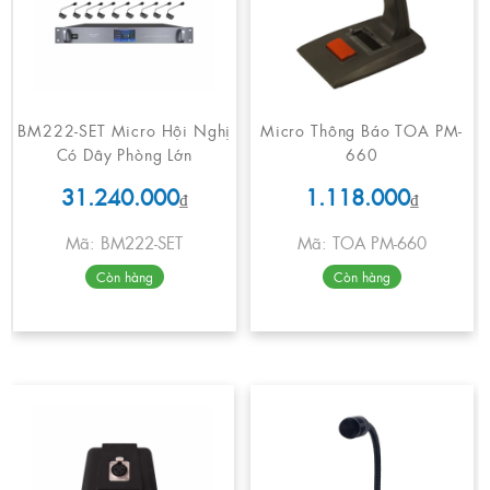
BM222-SET Micro Hội Nghị
Micro Thông Báo TOA PM-
Có Dây Phòng Lớn
660
31.240.000
1.118.000
₫
₫
Mã: BM222-SET
Mã: TOA PM-660
Còn hàng
Còn hàng