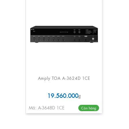
Amply TOA A-3624D 1CE
19.560.000
₫
Mã: A-3648D 1CE
Còn hàng