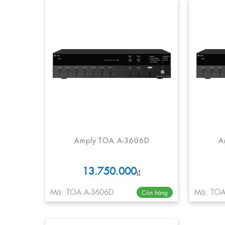
Amply TOA A-3606D
A
13.750.000
₫
Mã: TOA A-3606D
Mã: TOA
Còn hàng