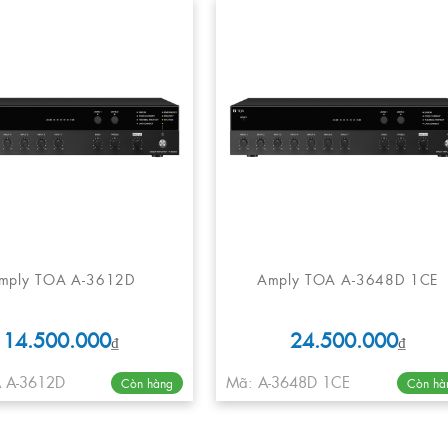
mply TOA A-3612D
Amply TOA A-3648D 1CE
14.500.000
24.500.000
₫
₫
 A-3612D
Mã: A-3648D 1CE
Còn hàng
Còn hà