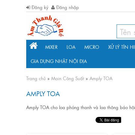
Đăng ký
Đăng nhập
MIXER
LOA
MICRO
XỬ LÝ TÍN H
GIA DỤNG NHẬT NỘI ĐỊA
Trang chủ
»
Main Công Suất
»
Amply TOA
AMPLY TOA
Amply TOA cho loa phóng thanh và loa thông báo hộ