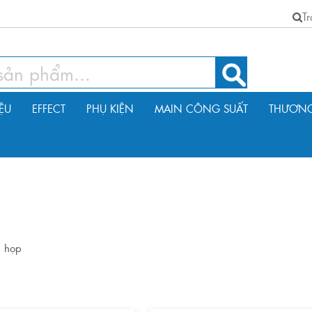
T
IỆU
EFFECT
PHỤ KIỆN
MAIN CÔNG SUẤT
THƯƠNG
i họp