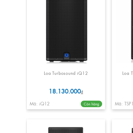
Loa Turbosound iQ12
Loa 
18.130.000
₫
Mã: iQ12
Mã: TSP
Còn hàng