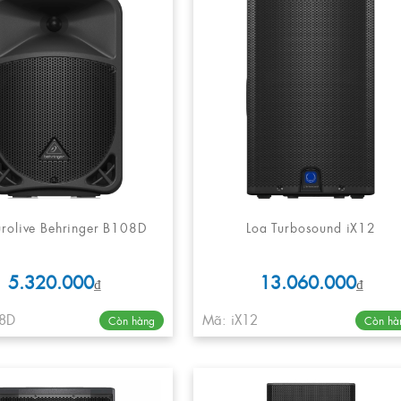
urolive Behringer B108D
Loa Turbosound iX12
5.320.000
13.060.000
₫
₫
8D
Mã: iX12
Còn hàng
Còn hà