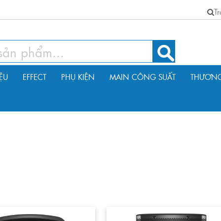
T
IỆU
EFFECT
PHỤ KIỆN
MAIN CÔNG SUẤT
THƯƠNG