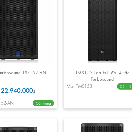
Turbosound TSP152-AN
TMS153 Loa Full đôi 4 tấc
Turbosound
Mã: TMS153
Còn hà
22.940.000
₫
152-AN
Còn hàng