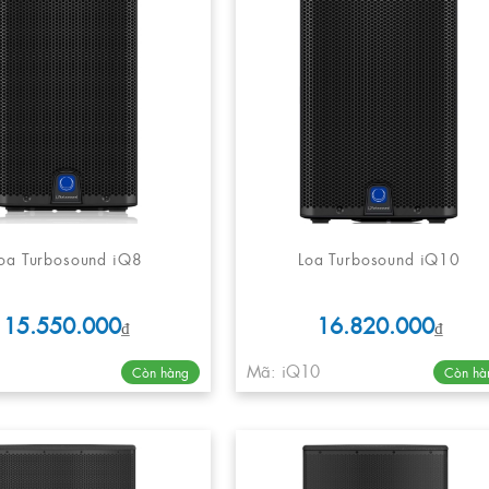
oa Turbosound iQ8
Loa Turbosound iQ10
15.550.000
16.820.000
₫
₫
Mã: iQ10
Còn hàng
Còn hà