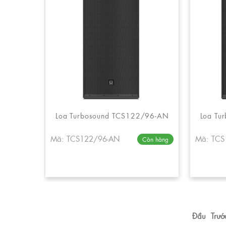
Loa Turbosound TCS122/96-AN
Loa Tu
Mã: TCS122/96-AN
Mã: TCS
Còn hàng
Đầu
Trướ