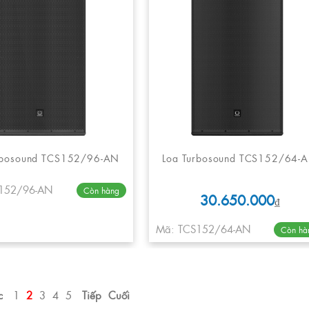
rbosound TCS152/96-AN
Loa Turbosound TCS152/64-
152/96-AN
Còn hàng
30.650.000
₫
Mã: TCS152/64-AN
Còn hà
c
1
2
3
4
5
Tiếp
Cuối