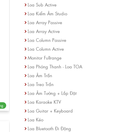
Loa Sub Active
Loa Kiểm Âm Studio
Loa Array Passive
Loa Array Active
Loa Column Passive
Loa Column Active
Monitor Fullrange
Loa Phóng Thanh - Loa TOA
Loa Âm Trần
Loa Treo Trần
Loa Âm Tường + Lắp Đặt
Loa Karaoke KTV
ng
Loa Guitar + Keyboard
Loa Kéo
Loa Bluetooth Đi Động