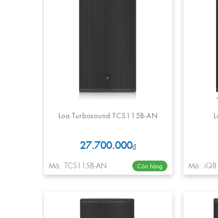
Loa Turbosound TCS115B-AN
L
27.700.000
₫
Mã: TCS115B-AN
Mã: iQ8
Còn hàng