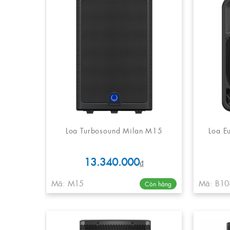
Loa Turbosound Milan M15
Loa E
13.340.000
₫
Mã: M15
Mã: B10
Còn hàng