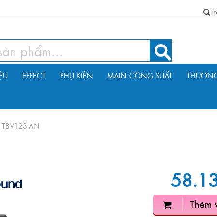
T
IỆU
EFFECT
PHỤ KIỆN
MAIN CÔNG SUẤT
THƯƠNG
d TBV123-AN
58.1
Thêm 