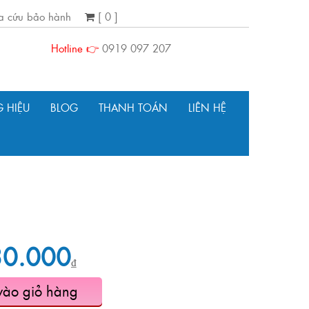
ra cứu bảo hành
[ 0 ]
Hotline 👉
0919 097 207
 HIỆU
BLOG
THANH TOÁN
LIÊN HỆ
30.000
₫
vào giỏ hàng