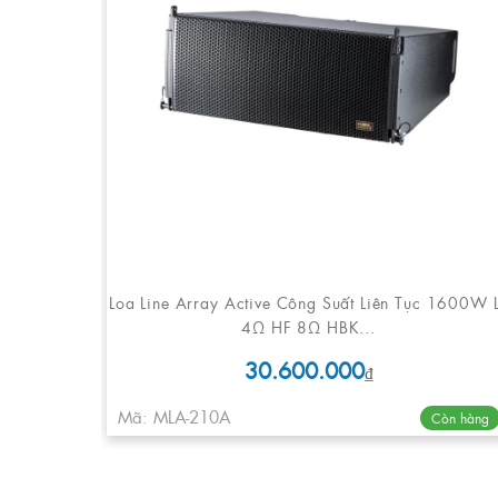
Loa Line Array Active Công Suất Liên Tục 1600W 
4Ω HF 8Ω HBK...
30.600.000
₫
Mã: MLA-210A
Còn hàng