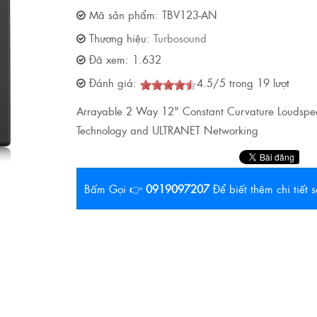
Mã sản phẩm:
TBV123-AN
Thương hiệu:
Turbosound
Đã xem:
1.632
Đánh giá:
4.5
/
5
trong
19
lượt
Arrayable 2 Way 12" Constant Curvature Loudspea
Technology and ULTRANET Networking
Bấm Gọi 👉
0919097207
Để biết thêm chi tiết