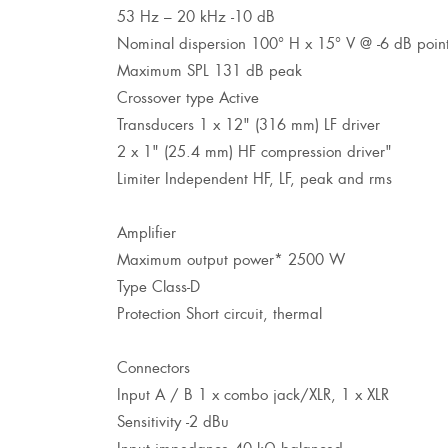
53 Hz – 20 kHz -10 dB
Nominal dispersion 100° H x 15° V @ -6 dB poin
Maximum SPL 131 dB peak
Crossover type Active
Transducers 1 x 12" (316 mm) LF driver
2 x 1" (25.4 mm) HF compression driver"
Limiter Independent HF, LF, peak and rms
Amplifier
Maximum output power* 2500 W
Type Class-D
Protection Short circuit, thermal
Connectors
Input A / B 1 x combo jack/XLR, 1 x XLR
Sensitivity -2 dBu
Input impedance 40 kΩ balanced