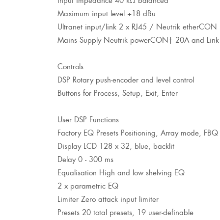
Maximum input level +18 dBu
Ultranet input/link 2 x RJ45 / Neutrik etherCON
Mains Supply Neutrik powerCON† 20A and Lin
Controls
DSP Rotary push-encoder and level control
Buttons for Process, Setup, Exit, Enter
User DSP Functions
Factory EQ Presets Positioning, Array mode, FBQ
Display LCD 128 x 32, blue, backlit
Delay 0 - 300 ms
Equalisation High and low shelving EQ
2 x parametric EQ
Limiter Zero attack input limiter
Presets 20 total presets, 19 user-definable