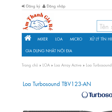
Đăng ký
Đăng nhập
MIXER
LOA
MICRO
XỬ LÝ TÍN H
GIA DỤNG NHẬT NỘI ĐỊA
Trang chủ
»
LOA
»
Loa Array Active
»
Loa Turbosoun
Loa Turbosound TBV123-AN