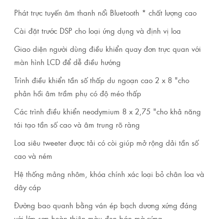
Phát trực tuyến âm thanh nổi Bluetooth * chất lượng cao
Cài đặt trước DSP cho loại ứng dụng và định vị loa
Giao diện người dùng điều khiển quay đơn trực quan với
màn hình LCD để dễ điều hướng
Trình điều khiển tần số thấp du ngoạn cao 2 x 8 "cho
phản hồi âm trầm phụ có độ méo thấp
Các trình điều khiển neodymium 8 x 2,75 "cho khả năng
tái tạo tần số cao và âm trung rõ ràng
Loa siêu tweeter được tải có còi giúp mở rộng dải tần số
cao và ném
Hệ thống mảng nhôm, khóa chính xác loại bỏ chân loa và
dây cáp
Đường bao quanh bằng ván ép bạch dương xứng đáng
với lớp sơn hoàn thiện màu đen bán mờ cứng