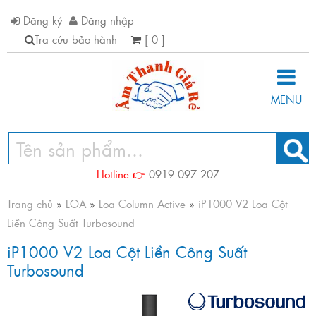
Đăng ký
Đăng nhập
Tra cứu bảo hành
[ 0 ]
MENU
Hotline 👉
0919 097 207
Trang chủ
»
LOA
»
Loa Column Active
»
iP1000 V2 Loa Cột
Liền Công Suất Turbosound
iP1000 V2 Loa Cột Liền Công Suất
Turbosound