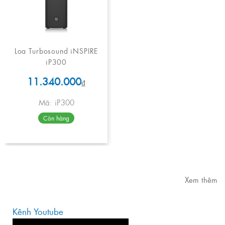
Loa Turbosound iNSPIRE
iP300
11.340.000
₫
Mã: iP300
Còn hàng
Xem thêm
Kênh Youtube