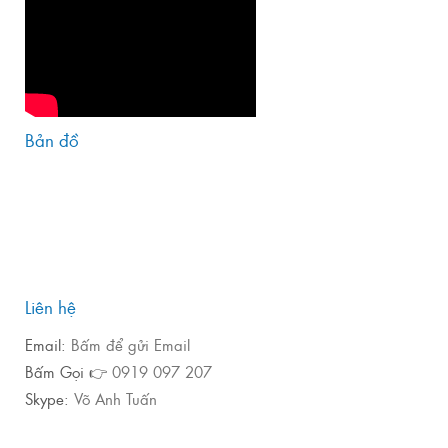
Bản đồ
Liên hệ
Email:
Bấm để gửi Email
Bấm Gọi 👉
0919 097 207
Skype:
Võ Anh Tuấn