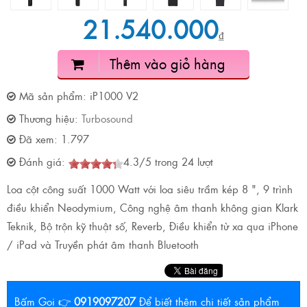
21.540.000
₫
Thêm vào giỏ hàng
Mã sản phẩm:
iP1000 V2
Thương hiệu:
Turbosound
Đã xem:
1.797
Đánh giá:
4.3
/
5
trong
24
lượt
Loa cột công suất 1000 Watt với loa siêu trầm kép 8 ", 9 trình
điều khiển Neodymium, Công nghệ âm thanh không gian Klark
Teknik, Bộ trộn kỹ thuật số, Reverb, Điều khiển từ xa qua iPhone
/ iPad và Truyền phát âm thanh Bluetooth
Bấm Gọi 👉
0919097207
Để biết thêm chi tiết sản phẩm