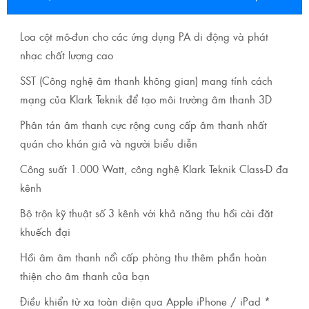
Loa cột mô-đun cho các ứng dụng PA di động và phát
nhạc chất lượng cao
SST (Công nghệ âm thanh không gian) mang tính cách
mạng của Klark Teknik để tạo môi trường âm thanh 3D
Phân tán âm thanh cực rộng cung cấp âm thanh nhất
quán cho khán giả và người biểu diễn
Công suất 1.000 Watt, công nghệ Klark Teknik Class-D đa
kênh
Bộ trộn kỹ thuật số 3 kênh với khả năng thu hồi cài đặt
khuếch đại
Hồi âm âm thanh nổi cấp phòng thu thêm phần hoàn
thiện cho âm thanh của bạn
Điều khiển từ xa toàn diện qua Apple iPhone / iPad *