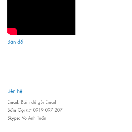
Bản đồ
Liên hệ
Email:
Bấm để gửi Email
Bấm Gọi 👉
0919 097 207
Skype:
Võ Anh Tuấn