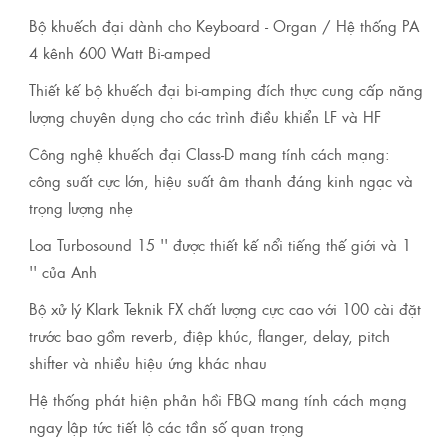
Bộ khuếch đại dành cho Keyboard - Organ / Hệ thống PA
4 kênh 600 Watt Bi-amped
Thiết kế bộ khuếch đại bi-amping đích thực cung cấp năng
lượng chuyên dụng cho các trình điều khiển LF và HF
Công nghệ khuếch đại Class-D mang tính cách mạng:
công suất cực lớn, hiệu suất âm thanh đáng kinh ngạc và
trọng lượng nhẹ
Loa Turbosound 15 '' được thiết kế nổi tiếng thế giới và 1
'' của Anh
Bộ xử lý Klark Teknik FX chất lượng cực cao với 100 cài đặt
trước bao gồm reverb, điệp khúc, flanger, delay, pitch
shifter và nhiều hiệu ứng khác nhau
Hệ thống phát hiện phản hồi FBQ mang tính cách mạng
ngay lập tức tiết lộ các tần số quan trọng