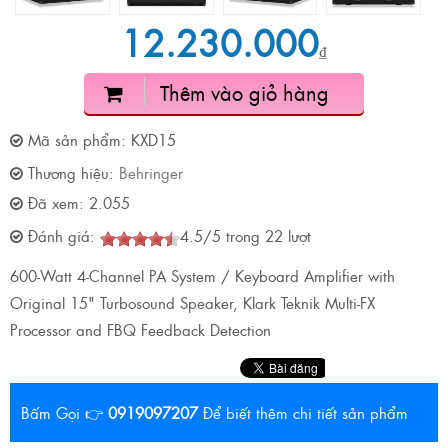
12.230.000
₫
Thêm vào giỏ hàng
Mã sản phẩm:
KXD15
Thương hiệu:
Behringer
Đã xem:
2.055
Đánh giá:
4.5
/
5
trong
22
lượt
600-Watt 4-Channel PA System / Keyboard Amplifier with
Original 15" Turbosound Speaker, Klark Teknik Multi-FX
Processor and FBQ Feedback Detection
Bấm Gọi 👉
0919097207
Để biết thêm chi tiết sản phẩm