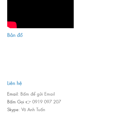
Bản đồ
Liên hệ
Email:
Bấm để gửi Email
Bấm Gọi 👉
0919 097 207
Skype:
Võ Anh Tuấn