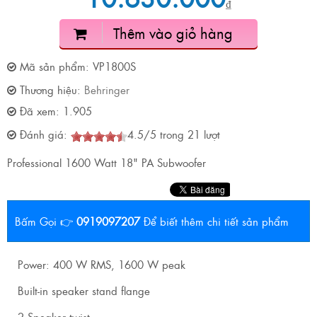
₫
Thêm vào giỏ hàng
Mã sản phẩm:
VP1800S
Thương hiệu:
Behringer
Đã xem:
1.905
Đánh giá:
4.5
/
5
trong
21
lượt
Professional 1600 Watt 18" PA Subwoofer
Bấm Gọi 👉
0919097207
Để biết thêm chi tiết sản phẩm
Power: 400 W RMS, 1600 W peak
Built-in speaker stand flange
2 Speaker twist