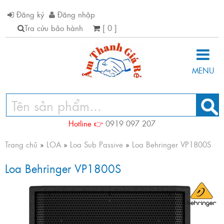
Đăng ký
Đăng nhập
Tra cứu bảo hành
[ 0 ]
MENU
Hotline 👉
0919 097 207
Trang chủ
»
LOA
»
Loa Sub Passive
»
Loa Behringer VP1800S
Loa Behringer VP1800S