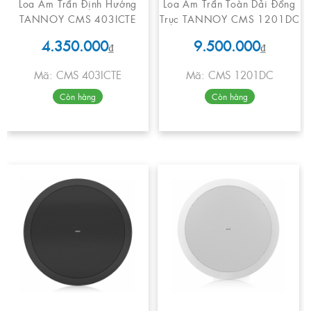
Loa Âm Trần Định Hướng
Loa Âm Trần Toàn Dải Đồng
TANNOY CMS 403ICTE
Trục TANNOY CMS 1201DC
4.350.000
9.500.000
₫
₫
Mã: CMS 403ICTE
Mã: CMS 1201DC
Còn hàng
Còn hàng