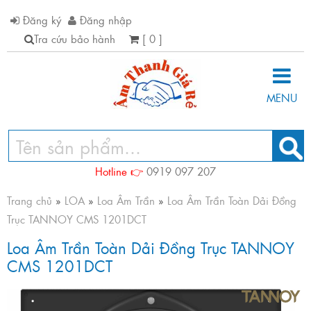
Đăng ký
Đăng nhập
Tra cứu bảo hành
[ 0 ]
MENU
Hotline 👉
0919 097 207
Trang chủ
»
LOA
»
Loa Âm Trần
»
Loa Âm Trần Toàn Dải Đồng
Trục TANNOY CMS 1201DCT
Loa Âm Trần Toàn Dải Đồng Trục TANNOY
CMS 1201DCT