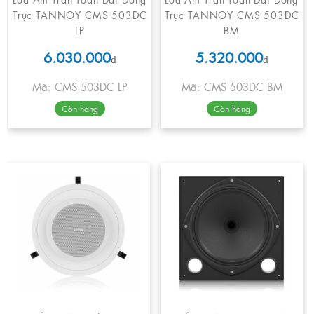
Trục TANNOY CMS 503DC
Trục TANNOY CMS 503DC
LP
BM
6.030.000
5.320.000
₫
₫
Mã: CMS 503DC LP
Mã: CMS 503DC BM
Còn hàng
Còn hàng