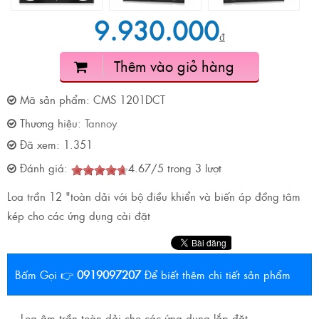
9.930.000
₫
Thêm vào giỏ hàng
Mã sản phẩm:
CMS 1201DCT
Thương hiệu:
Tannoy
Đã xem:
1.351
Đánh giá:
4.67
/
5
trong
3
lượt
Loa trần 12 "toàn dải với bộ điều khiển và biến áp đồng tâm
kép cho các ứng dụng cài đặt
Bấm Gọi 👉
0919097207
Để biết thêm chi tiết sản phẩm
Loa âm trần toàn dải cho các ứng dụng lắp đặt