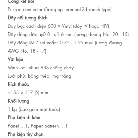
Cổng kết nối
Push-in connector (Bridging terminal-2 branch type)
Dây nối tương thích
Dây bọc cách điện 600 V Vinyl (dây IV hoặc HIV)
Dây đồng đặc: φ0.8 - φ1.6 mm (tương đương No. 20 - 15)
Dây đồng lõi 7 sợi xoắn: 0.75 - 1.25 m㎡ (tương đương
AWG No. 18 - 17)
Vật liệu
Vành loa: nhựa ABS chống cháy
Lưới phủ: bằng thép, mạ trắng
Kích thước
φ155 × 117 (S) mm
Khối lượng
1 kg (bao gồm mặt trước)
Phụ kiện đi kèm
Panel …1, Paper pattern …1
Phụ kiện tùy chọn