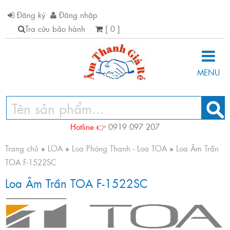
Đăng ký
Đăng nhập
Tra cứu bảo hành
[ 0 ]
MENU
Hotline 👉
0919 097 207
Trang chủ
»
LOA
»
Loa Phóng Thanh - Loa TOA
»
Loa Âm Trần
TOA F-1522SC
Loa Âm Trần TOA F-1522SC