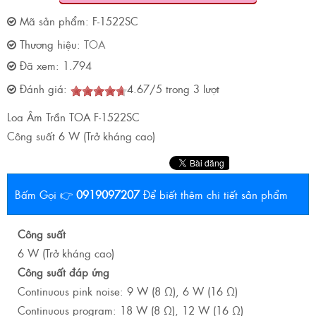
Mã sản phẩm:
F-1522SC
Thương hiệu:
TOA
Đã xem:
1.794
Đánh giá:
4.67
/
5
trong
3
lượt
Loa Âm Trần TOA F-1522SC
Công suất 6 W (Trở kháng cao)
Bấm Gọi 👉
0919097207
Để biết thêm chi tiết sản phẩm
Công suất
6 W (Trở kháng cao)
Công suất đáp ứng
Continuous pink noise: 9 W (8 Ω), 6 W (16 Ω)
Continuous program: 18 W (8 Ω), 12 W (16 Ω)