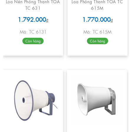
Loa Nén Phóng Thanh TOA
Loa Phóng Thanh TOA TC
TC 631
615M
1.792.000
1.770.000
₫
₫
Mã: TC 6131
Mã: TC 615M
Còn hàng
Còn hàng