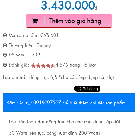
3.430.000
₫
Thêm vào giỏ hàng
Mã sản phẩm:
CVS 601
Thương hiệu:
Tannoy
Đã xem:
1.339
Đánh giá:
4.5
/
5
trong
16
lượt
Loa âm trần đồng trục 6,5 "cho các ứng dụng cài đặt
Bấm Gọi 👉
0919097207
Để biết thêm chi tiết sản phẩm
Loa trần toàn dải đồng trục cho các ứng dụng lắp đặt
50 Watts liên tục, công suất đỉnh 200 Watts