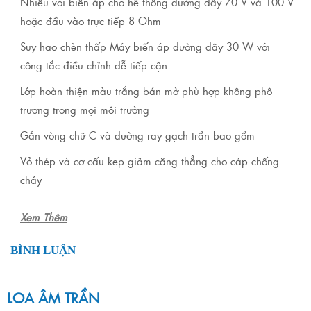
Nhiều vòi biến áp cho hệ thống đường dây 70 V và 100 V
hoặc đầu vào trực tiếp 8 Ohm
Suy hao chèn thấp Máy biến áp đường dây 30 W với
công tắc điều chỉnh dễ tiếp cận
Lớp hoàn thiện màu trắng bán mờ phù hợp không phô
trương trong mọi môi trường
Gắn vòng chữ C và đường ray gạch trần bao gồm
Vỏ thép và cơ cấu kẹp giảm căng thẳng cho cáp chống
cháy
Xem Thêm
BÌNH LUẬN
LOA ÂM TRẦN