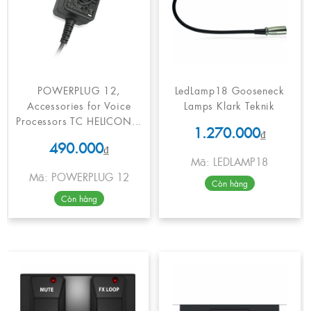
POWERPLUG 12,
LedLamp18 Gooseneck
Accessories for Voice
Lamps Klark Teknik
Processors TC HELICON...
1.270.000
₫
490.000
₫
Mã: LEDLAMP18
Mã: POWERPLUG 12
Còn hàng
Còn hàng