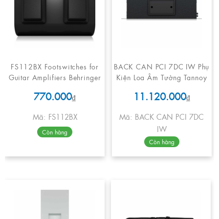
FS112BX Footswitches for
BACK CAN PCI 7DC IW Phụ
Guitar Amplifiers Behringer
Kiện Loa Âm Tường Tannoy
770.000
11.120.000
₫
₫
Mã: FS112BX
Mã: BACK CAN PCI 7DC
IW
Còn hàng
Còn hàng