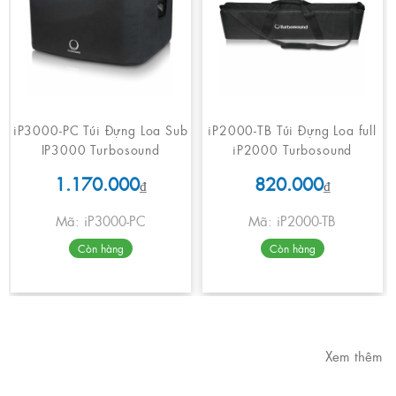
iP3000-PC Túi Đựng Loa Sub
iP2000-TB Túi Đựng Loa full
IP3000 Turbosound
iP2000 Turbosound
1.170.000
820.000
₫
₫
Mã: iP3000-PC
Mã: iP2000-TB
Còn hàng
Còn hàng
Xem thêm