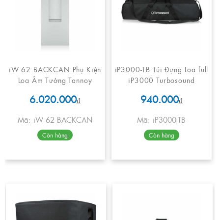
iW 62 BACKCAN Phụ Kiện
iP3000-TB Túi Đựng Loa full
Loa Âm Tường Tannoy
iP3000 Turbosound
6.020.000
940.000
₫
₫
Mã: iW 62 BACKCAN
Mã: iP3000-TB
Còn hàng
Còn hàng