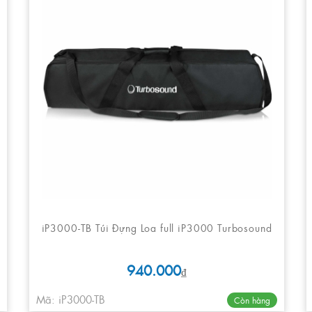
iP3000-TB Túi Đựng Loa full iP3000 Turbosound
940.000
₫
Mã: iP3000-TB
Còn hàng