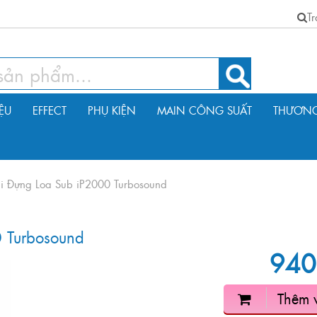
T
IỆU
EFFECT
PHỤ KIỆN
MAIN CÔNG SUẤT
THƯƠNG
úi Đựng Loa Sub iP2000 Turbosound
 Turbosound
940
Thêm 