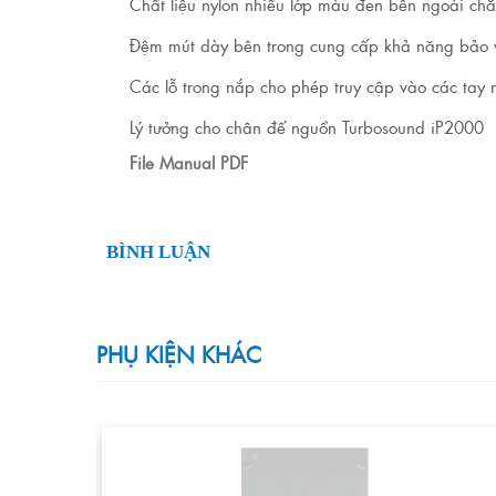
Chất liệu nylon nhiều lớp màu đen bên ngoài c
Đệm mút dày bên trong cung cấp khả năng bảo vệ
Các lỗ trong nắp cho phép truy cập vào các tay 
Lý tưởng cho chân đế nguồn Turbosound iP2000
File Manual PDF
BÌNH LUẬN
PHỤ KIỆN KHÁC