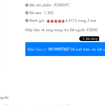
Mã sản phẩm:
iP2000-PC
Đã xem:
1.305
Đánh giá:
4.67
/
5
trong
3
lượt
Nắp bảo vệ sang trọng cho Đế nguồn iP2000
Bấm Gọi 👉
0919097207
Để biết thêm chi tiết
 nguồn