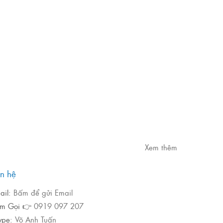
Xem thêm
ên hệ
ail:
Bấm để gửi Email
m Gọi 👉
0919 097 207
ype:
Võ Anh Tuấn