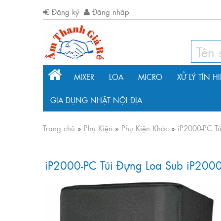
Đăng ký
Đăng nhập
MIXER
LOA
MICRO
XỬ LÝ TÍN H
GIA DỤNG NHẬT NỘI ĐỊA
Trang chủ
»
Phụ Kiện
»
Phụ Kiện Khác
»
iP2000-PC T
iP2000-PC Túi Đựng Loa Sub iP2000