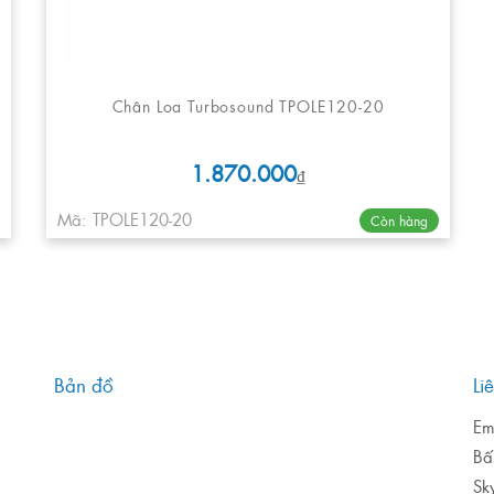
Chân Loa Turbosound TPOLE120-20
1.870.000
₫
Mã: TPOLE120-20
Còn hàng
Bản đồ
Li
Em
Bấ
Sk