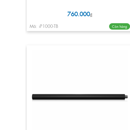
760.000
₫
Mã: iP1000-TB
Còn hàng