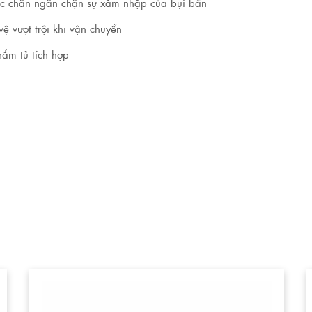
hắc chắn ngăn chặn sự xâm nhập của bụi bẩn
 vượt trội khi vận chuyển
nắm tủ tích hợp