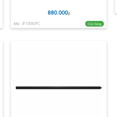
880.000
₫
Mã: iP1000-PC
Còn hàng