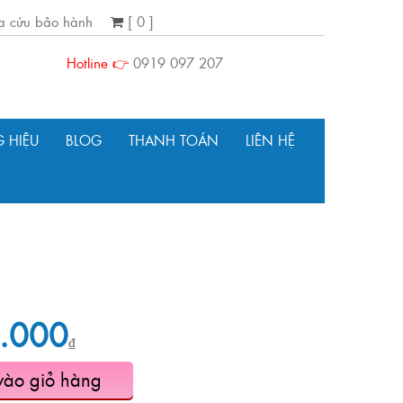
ra cứu bảo hành
[ 0 ]
Hotline 👉
0919 097 207
 HIỆU
BLOG
THANH TOÁN
LIÊN HỆ
.000
₫
vào giỏ hàng