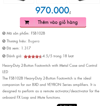
970.000
₫
Thêm vào giỏ hàng
Mã sản phẩm:
FSB102B
Thương hiệu:
Bugera
Đã xem:
1.317
Đánh giá:
4.5
/
5
trong
18
lượt
Heavy-Duty 2-Button Footswitch with Metal Case and Control
LED
The FSB102B Heavy-Duty 2-Button Footswitch is the ideal
companion for our BXD and VEYRON Series amplifiers. It is
designed to perform as a remote activator/deactivator for the
onboard FX Loop and Mute functions.