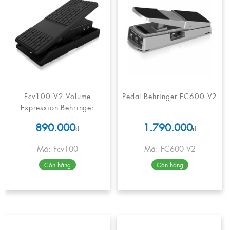
Fcv100 V2 Volume
Pedal Behringer FC600 V2
Expression Behringer
890.000
1.790.000
₫
₫
Mã: Fcv100
Mã: FC600 V2
Còn hàng
Còn hàng