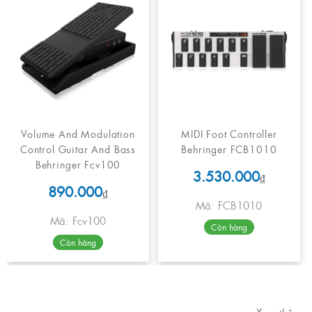
Volume And Modulation
MIDI Foot Controller
Control Guitar And Bass
Behringer FCB1010
Behringer Fcv100
3.530.000
₫
890.000
₫
Mã: FCB1010
Mã: Fcv100
Còn hàng
Còn hàng