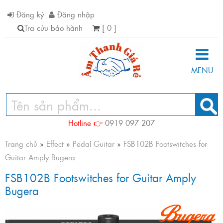
Đăng ký
Đăng nhập
Tra cứu bảo hành
[ 0 ]
MENU
Hotline 👉
0919 097 207
Trang chủ
»
Effect
»
Pedal Guitar
»
FSB102B Footswitches for
Guitar Amply Bugera
FSB102B Footswitches for Guitar Amply
Bugera