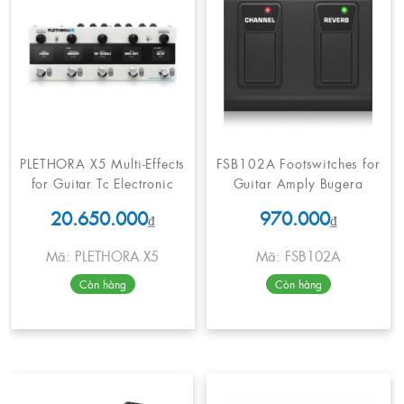
PLETHORA X5 Multi-Effects
FSB102A Footswitches for
for Guitar Tc Electronic
Guitar Amply Bugera
20.650.000
970.000
₫
₫
Mã: PLETHORA X5
Mã: FSB102A
Còn hàng
Còn hàng