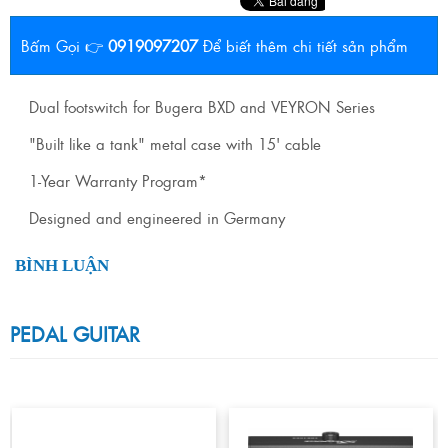
Bấm Gọi 👉
0919097207
Để biết thêm chi tiết sản phẩm
Dual footswitch for Bugera BXD and VEYRON Series
"Built like a tank" metal case with 15' cable
1-Year Warranty Program*
Designed and engineered in Germany
BÌNH LUẬN
PEDAL GUITAR