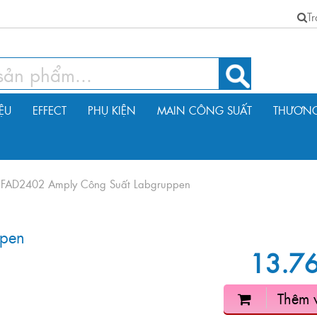
T
IỆU
EFFECT
PHỤ KIỆN
MAIN CÔNG SUẤT
THƯƠNG
»
FAD2402 Amply Công Suất Labgruppen
ppen
13.7
Thêm 