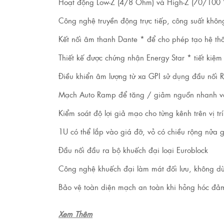
Hoạt động Low-Z (4/8 Ohm) và High-Z (70/100 V)
Công nghệ truyền động trực tiếp, công suất không
Kết nối âm thanh Dante * để cho phép tạo hệ t
Thiết kế được chứng nhận Energy Star * tiết kiệ
Điều khiển âm lượng từ xa GPI sử dụng đầu nối R
Mạch Auto Ramp để tăng / giảm nguồn nhanh và yê
Kiểm soát độ lợi giả mạo cho từng kênh trên vị t
1U có thể lắp vào giá đỡ, vỏ có chiều rộng nửa g
Đầu nối đầu ra bộ khuếch đại loại Euroblock
Công nghệ khuếch đại làm mát đối lưu, không dù
Bảo vệ toàn diện mạch an toàn khi hỏng hóc đảm
Xem Thêm