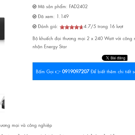
Mã sản phẩm:
FAD2402
Đã xem:
1.149
Đánh giá:
4.7
/
5
trong
16
lượt
Bộ khuếch đại thương mại 2 x 240 Watt với công 
nhận Energy Star
Bấm Gọi 👉
0919097207
Để biết thêm chi tiết
hương mại và công nghiệp