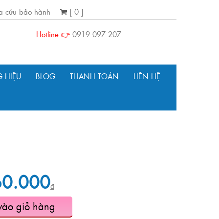
ra cứu bảo hành
[ 0 ]
Hotline 👉
0919 097 207
 HIỆU
BLOG
THANH TOÁN
LIÊN HỆ
60.000
₫
vào giỏ hàng