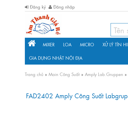
Đăng ký
Đăng nhập
MIXER
LOA
MICRO
XỬ LÝ TÍN H
GIA DỤNG NHẬT NỘI ĐỊA
Trang chủ
»
Main Công Suất
»
Amply Lab.Gruppen
FAD2402 Amply Công Suất Labgru