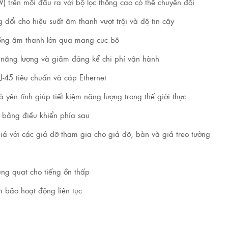
 trên mỗi đầu ra với bộ lọc thông cao có thể chuyển đổi
 đổi cho hiệu suất âm thanh vượt trội và độ tin cậy
hống âm thanh lớn qua mạng cục bộ
m năng lượng và giảm đáng kể chi phí vận hành
J-45 tiêu chuẩn và cáp Ethernet
n tĩnh giúp tiết kiệm năng lượng trong thế giới thực
rí bảng điều khiển phía sau
iá với các giá đỡ tham gia cho giá đỡ, bàn và giá treo tường
ng quạt cho tiếng ồn thấp
 bảo hoạt động liên tục