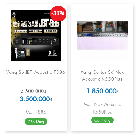
-36%
Vang Số JBT Acoustic T886
Vang Cơ Lai Số Nex
Acoustic K550Plus
1.850.000
5.500.000₫
|
₫
3.500.000
₫
Mã: Nex Acoustic
Mã: T886
K550Plus
Còn hàng
Còn hàng