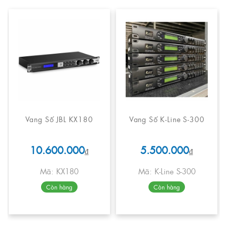
Vang Số JBL KX180
Vang Số K-Line S-300
10.600.000
5.500.000
₫
₫
Mã: KX180
Mã: K-Line S-300
Còn hàng
Còn hàng