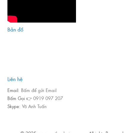
Bản đồ
Liên hệ
Email:
Bấm để gửi Email
Bấm Gọi 👉
0919 097 207
Skype:
Võ Anh Tuấn