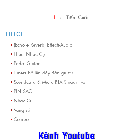
1
2
Tiếp
Cuối
EFFECT
(Echo + Reverb) Effecft-Audio
Effect Nhạc Cụ
Pedal Guitar
Tuners bộ lên dây đàn guitar
Soundcard & Micro RTA Smaartlive
PIN SẠC
Nhạc Cụ
Vang số
Combo