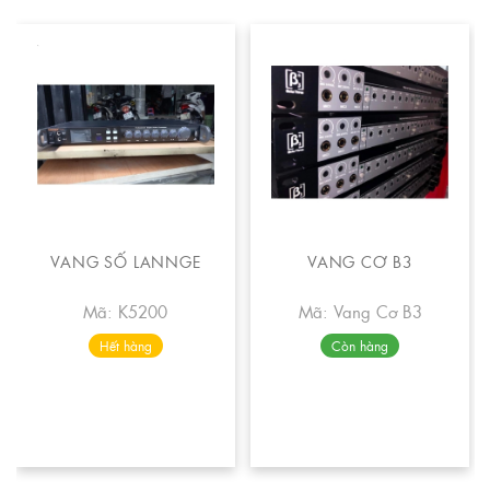
VANG SỐ LANNGE
VANG CƠ B3
Mã: K5200
Mã: Vang Cơ B3
Hết hàng
Còn hàng