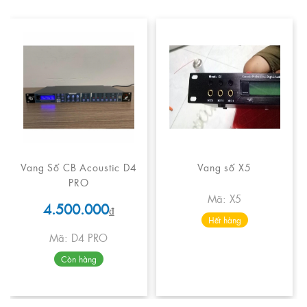
Vang Số CB Acoustic D4
Vang số X5
PRO
Mã: X5
4.500.000
₫
Hết hàng
Mã: D4 PRO
Còn hàng