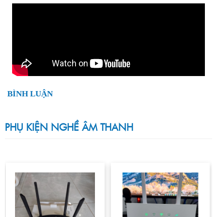
BÌNH LUẬN
PHỤ KIỆN NGHỀ ÂM THANH