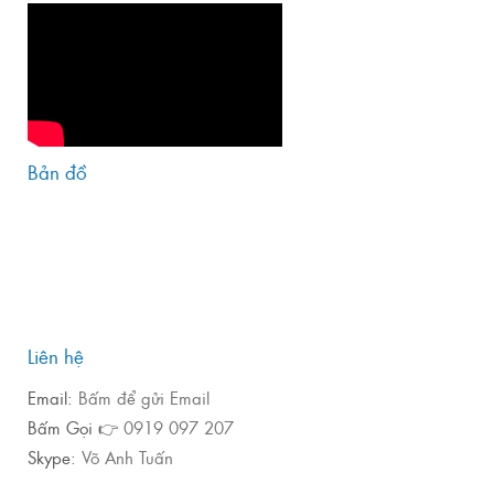
Bản đồ
Liên hệ
Email:
Bấm để gửi Email
Bấm Gọi 👉
0919 097 207
Skype:
Võ Anh Tuấn