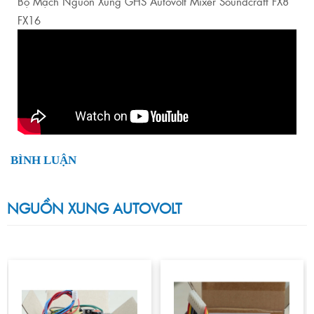
Bộ Mạch Nguồn Xung GHS Autovolt Mixer Soundcraft FX8
FX16
BÌNH LUẬN
NGUỒN XUNG AUTOVOLT