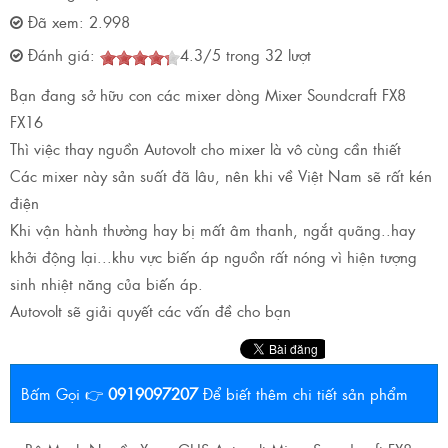
Đã xem:
2.998
Đánh giá:
4.3
/
5
trong
32
lượt
Bạn đang sở hữu con các mixer dòng Mixer Soundcraft FX8
FX16
Thì việc thay nguồn Autovolt cho mixer là vô cùng cần thiết
Các mixer này sản suất đã lâu, nên khi về Việt Nam sẽ rất kén
điện
Khi vận hành thường hay bị mất âm thanh, ngắt quãng..hay
khởi động lại...khu vực biến áp nguồn rất nóng vì hiện tượng
sinh nhiệt năng của biến áp.
Autovolt sẽ giải quyết các vấn đề cho bạn
Bấm Gọi 👉
0919097207
Để biết thêm chi tiết sản phẩm