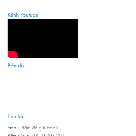
Kênh Youtube
Bản đồ
Liên hệ
Email:
Bấm để gửi Email
Bấm Gọi 👉
0919 097 207