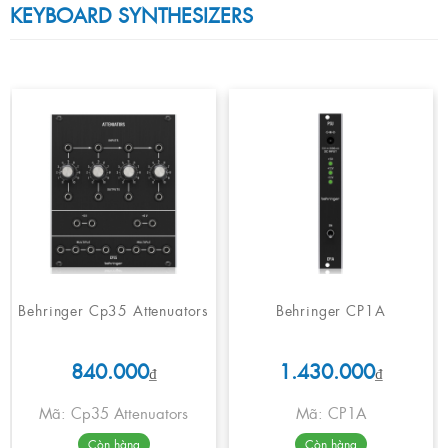
KEYBOARD SYNTHESIZERS
Behringer Cp35 Attenuators
Behringer CP1A
840.000
1.430.000
₫
₫
Mã: Cp35 Attenuators
Mã: CP1A
Còn hàng
Còn hàng