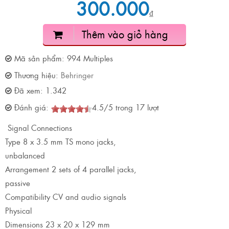
300.000
₫
Thêm vào giỏ hàng
Mã sản phẩm:
994 Multiples
Thương hiệu:
Behringer
Đã xem:
1.342
Đánh giá:
4.5
/
5
trong
17
lượt
Signal Connections
Type 8 x 3.5 mm TS mono jacks,
unbalanced
Arrangement 2 sets of 4 parallel jacks,
passive
Compatibility CV and audio signals
Physical
Dimensions 23 x 20 x 129 mm