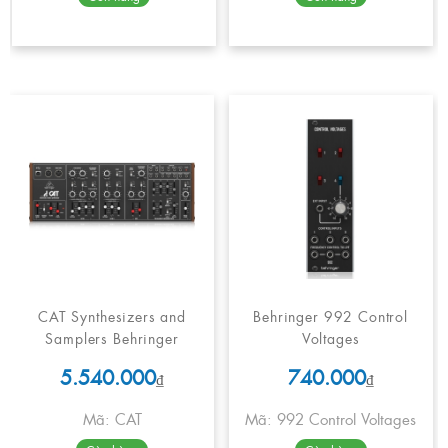
CAT Synthesizers and
Behringer 992 Control
Samplers Behringer
Voltages
5.540.000
740.000
₫
₫
Mã: CAT
Mã: 992 Control Voltages