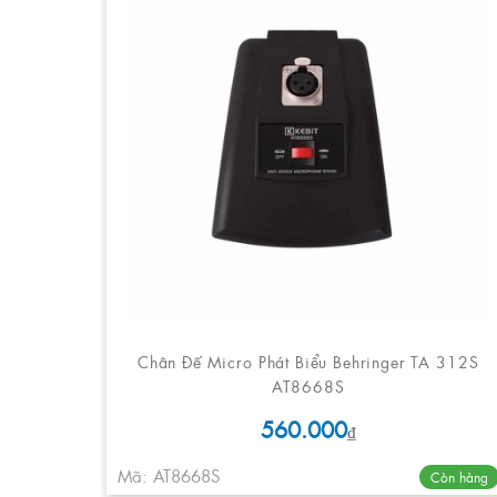
Chân Đế Micro Phát Biểu Behringer TA 312S
AT8668S
560.000
₫
Mã: AT8668S
Còn hàng