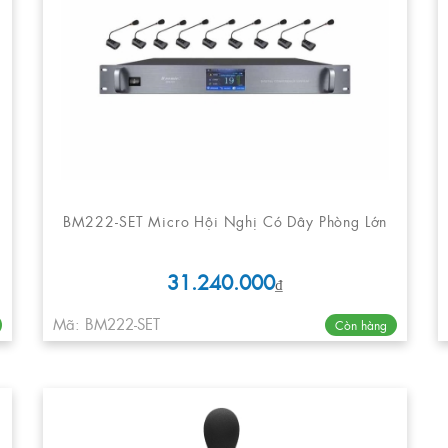
BM222-SET Micro Hội Nghị Có Dây Phòng Lớn
31.240.000
₫
Mã: BM222-SET
Còn hàng