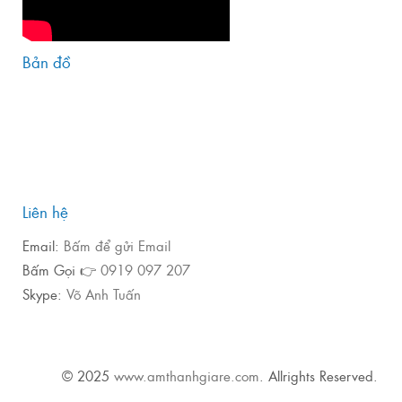
Bản đồ
Liên hệ
Email:
Bấm để gửi Email
Bấm Gọi 👉
0919 097 207
Skype:
Võ Anh Tuấn
© 2025
www.amthanhgiare.com
. Allrights Reserved.