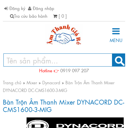
Đăng ký
Đăng nhập
Tra cứu bảo hành
[ 0 ]
MENU
Hotline 👉
0919 097 207
Trang chủ
»
Mixer
»
Dynacord
»
Bàn Trộn Âm Thanh Mixer
DYNACORD DC-CMS1600-3-MIG
Bàn Trộn Âm Thanh Mixer DYNACORD DC-
CMS1600-3-MIG