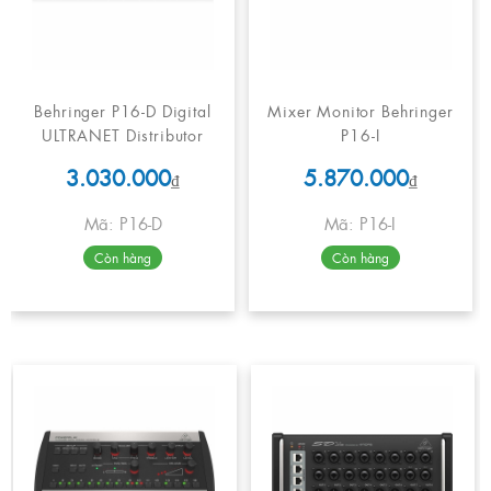
Behringer P16-D Digital
Mixer Monitor Behringer
ULTRANET Distributor
P16-I
3.030.000
5.870.000
₫
₫
Mã: P16-D
Mã: P16-I
Còn hàng
Còn hàng