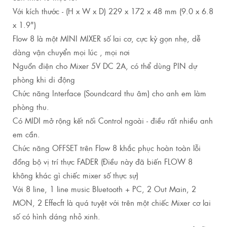
Với kích thước - (H x W x D) 229 x 172 x 48 mm (9.0 x 6.8
x 1.9")
Flow 8 là một MINI MIXER số lai cơ, cực kỳ gọn nhẹ, dễ
dàng vận chuyển mọi lúc , mọi nơi
Nguồn điện cho Mixer 5V DC 2A, có thể dùng PIN dự
phòng khi di động
Chức năng Interface (Soundcard thu âm) cho anh em làm
phòng thu.
Có MIDI mở rộng kết nối Control ngoài - điều rất nhiều anh
em cần.
Chức năng OFFSET trên Flow 8 khắc phục hoàn toàn lỗi
đồng bộ vị trí thực FADER (Điều này đã biến FLOW 8
không khác gì chiếc mixer số thực sự)
Với 8 line, 1 line music Bluetooth + PC, 2 Out Main, 2
MON, 2 Effecft là quá tuyệt với trên một chiếc Mixer cơ lai
số có hình dáng nhỏ xinh.