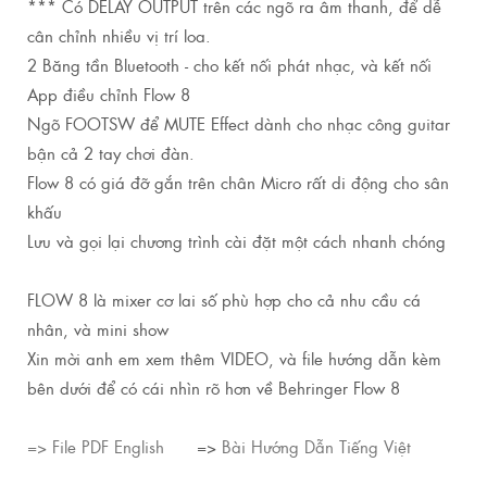
*** Có DELAY OUTPUT trên các ngõ ra âm thanh, để dễ
cân chỉnh nhiều vị trí loa.
2 Băng tần Bluetooth - cho kết nối phát nhạc, và kết nối
App điều chỉnh Flow 8
Ngõ FOOTSW để MUTE Effect dành cho nhạc công guitar
bận cả 2 tay chơi đàn.
Flow 8 có giá đỡ gắn trên chân Micro rất di động cho sân
khấu
Lưu và gọi lại chương trình cài đặt một cách nhanh chóng
FLOW 8 là mixer cơ lai số phù hợp cho cả nhu cầu cá
nhân, và mini show
Xin mời anh em xem thêm VIDEO, và file hướng dẫn kèm
bên dưới để có cái nhìn rõ hơn về Behringer Flow 8
=> File PDF English
=>
Bài Hướng Dẫn Tiếng Việt