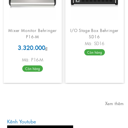
Mixer Monitor Behringer
I/O Stage Box Behringer
P16-M
SD16
Mã: SD16
3.320.000
₫
Còn hàng
Mã: P16-M
Còn hàng
Xem thêm
Kênh Youtube