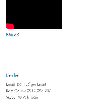
Bản đồ
Liên hệ
Email:
Bấm để gửi Email
Bấm Gọi 👉
0919 097 207
Skype:
Võ Anh Tuấn