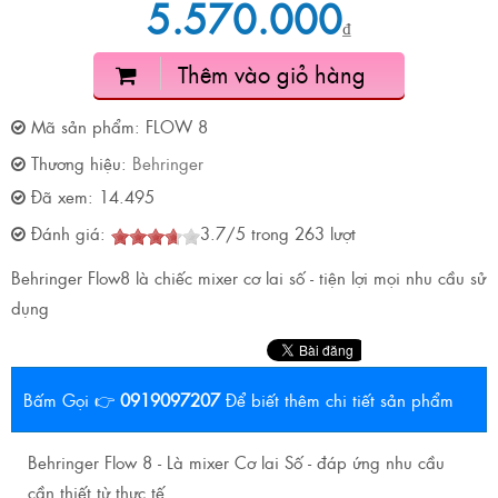
5.570.000
₫
Thêm vào giỏ hàng
Mã sản phẩm:
FLOW 8
Thương hiệu:
Behringer
Đã xem:
14.495
Đánh giá:
3.7
/
5
trong
263
lượt
Behringer Flow8 là chiếc mixer cơ lai số - tiện lợi mọi nhu cầu sử
dụng
Bấm Gọi 👉
0919097207
Để biết thêm chi tiết sản phẩm
Behringer Flow 8 - Là mixer Cơ lai Số - đáp ứng nhu cầu
cần thiết từ thực tế.